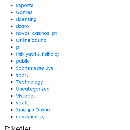
Esports
Games
Licensing
Lizaro
novos-casinos-pt
Online casino
pl
Psikiyatri & Psikoloji
public
Scommesse Live
sport
Technology
Uncategorized
Vistabet
vox lt
Στοίχημα Online
στοιχηματικες
Etiketler