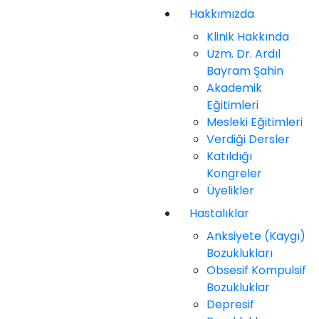
Hakkımızda
Klinik Hakkında
Uzm. Dr. Ardıl
Bayram Şahin
Akademik
Eğitimleri
Mesleki Eğitimleri
Verdiği Dersler
Katıldığı
Kongreler
Üyelikler
Hastalıklar
Anksiyete (Kaygı)
Bozuklukları
Obsesif Kompulsif
Bozukluklar
Depresif