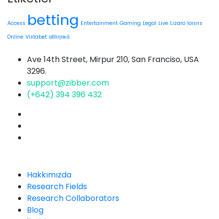
betting
Access
Entertainment
Gaming
Legal
Live
Lizaro
loisirs
Online
Vistabet
αθλητικά
Ave 14th Street, Mirpur 210, San Franciso, USA
3296.
support@zibber.com
(+642) 394 396 432
Comapny
Hakkımızda
Research Fields
Research Collaborators
Blog