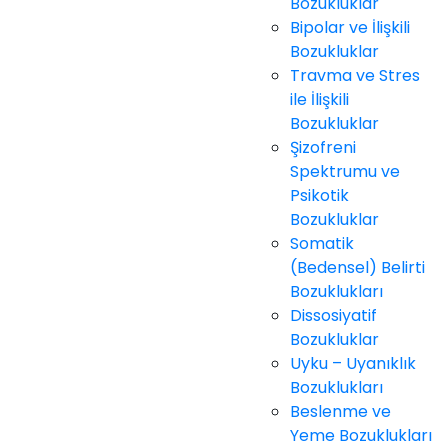
Bozukluklar
Bipolar ve İlişkili
Bozukluklar
Travma ve Stres
ile İlişkili
Bozukluklar
Şizofreni
Spektrumu ve
Psikotik
Bozukluklar
Somatik
(Bedensel) Belirti
Bozuklukları
Dissosiyatif
Bozukluklar
Uyku – Uyanıklık
Bozuklukları
Beslenme ve
Yeme Bozuklukları