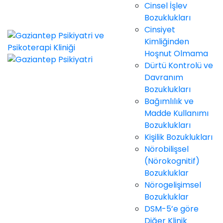
Cinsel İşlev
Bozuklukları
Cinsiyet
Kimliğinden
Hoşnut Olmama
Dürtü Kontrolü ve
Davranım
Bozuklukları
Bağımlılık ve
Madde Kullanımı
Bozuklukları
Kişilik Bozuklukları
Nörobilişsel
(Nörokognitif)
Bozukluklar
Nörogelişimsel
Bozukluklar
DSM-5’e göre
Diğer Klinik