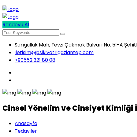
Randevu Al
Sarıgüllük Mah, Fevzi Çakmak Bulvarı No: 51-A Şehi
iletisim@psikiyatrigaziantep.com
+90552 321 80 08
Cinsel Yönelim ve Cinsiyet Kimliği 
Anasayfa
Tedaviler