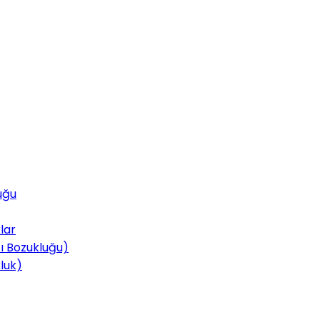
uğu
lar
tı Bozukluğu)
luk)