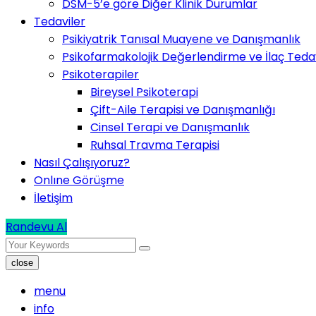
DSM-5’e göre Diğer Klinik Durumlar
Tedaviler
Psikiyatrik Tanısal Muayene ve Danışmanlık
Psikofarmakolojik Değerlendirme ve İlaç Tedav
Psikoterapiler
Bireysel Psikoterapi
Çift-Aile Terapisi ve Danışmanlığı
Cinsel Terapi ve Danışmanlık
Ruhsal Travma Terapisi
Nasıl Çalışıyoruz?
Onlıne Görüşme
İletişim
Randevu Al
close
menu
info