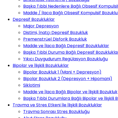
Başka Tıbbi Nedenlere Bağlı Obsesif Kompulsif v
Madde / İlaca Bağlı Obsesif Kompulsif Bozuklu
Depresif Bozukluklar
Major Depresyon
Distimi, İnatçı Depresif Bozukluk
Premenstrüel Disforik Bozukluk
Madde ve İlaca Bağlı Depresif Bozukluklar
Başka Tıbbi Duruma Bağlı Depresif Bozuklukla
Yıkıcı Duygudurum Regülasyon Bozukluğu
Bipolar ve İlişkili Bozukluklar
Bipolar Bozukluk 1 (Mani + Depresyon)
Bipolar Bozukluk 2 (Depresyon + Hipomani)
Siklotimi
Madde ve İlaca Bağlı Bipolar ve İlişkili Bozukluk
Başka Tıbbi Durumlara Bağlı Bipolar ve İlişkili 
Travma ve Stres Etkeni İle İlişkili Bozukluklar
Travma Sonrası Stres Bozukluğu