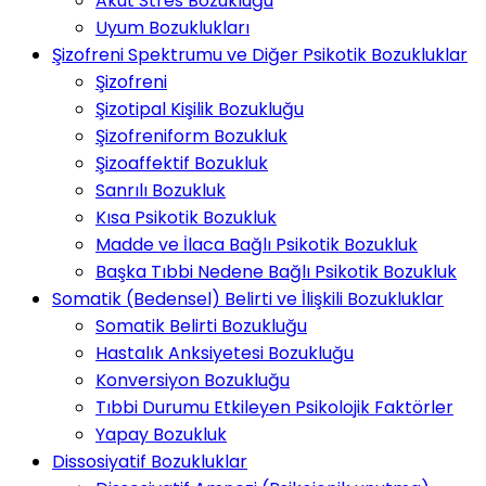
Akut Stres Bozukluğu
Uyum Bozuklukları
Şizofreni Spektrumu ve Diğer Psikotik Bozukluklar
Şizofreni
Şizotipal Kişilik Bozukluğu
Şizofreniform Bozukluk
Şizoaffektif Bozukluk
Sanrılı Bozukluk
Kısa Psikotik Bozukluk
Madde ve İlaca Bağlı Psikotik Bozukluk
Başka Tıbbi Nedene Bağlı Psikotik Bozukluk
Somatik (Bedensel) Belirti ve İlişkili Bozukluklar
Somatik Belirti Bozukluğu
Hastalık Anksiyetesi Bozukluğu
Konversiyon Bozukluğu
Tıbbi Durumu Etkileyen Psikolojik Faktörler
Yapay Bozukluk
Dissosiyatif Bozukluklar