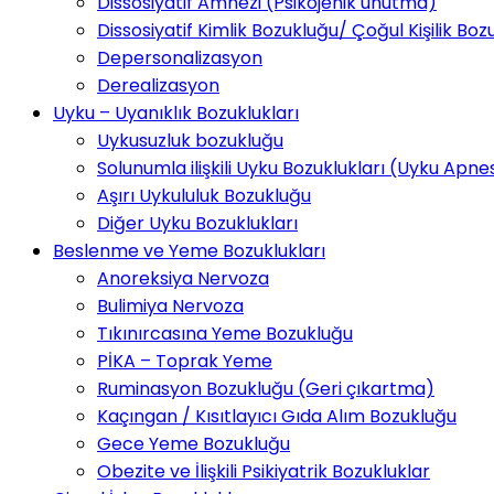
Dissosiyatif Amnezi (Psikojenik unutma)
Dissosiyatif Kimlik Bozukluğu/ Çoğul Kişilik Boz
Depersonalizasyon
Derealizasyon
Uyku – Uyanıklık Bozuklukları
Uykusuzluk bozukluğu
Solunumla ilişkili Uyku Bozuklukları (Uyku Apne
Aşırı Uykululuk Bozukluğu
Diğer Uyku Bozuklukları
Beslenme ve Yeme Bozuklukları
Anoreksiya Nervoza
Bulimiya Nervoza
Tıkınırcasına Yeme Bozukluğu
PİKA – Toprak Yeme
Ruminasyon Bozukluğu (Geri çıkartma)
Kaçıngan / Kısıtlayıcı Gıda Alım Bozukluğu
Gece Yeme Bozukluğu
Obezite ve İlişkili Psikiyatrik Bozukluklar