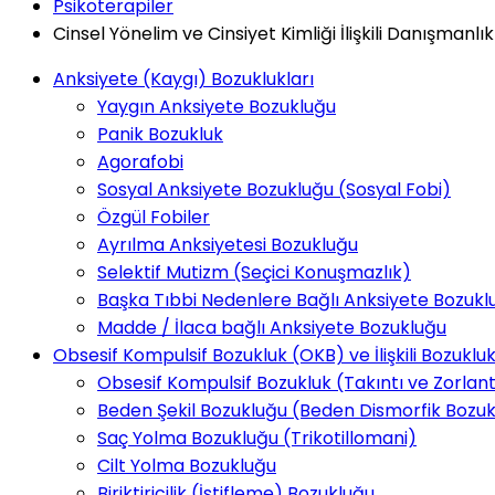
Psikoterapiler
Cinsel Yönelim ve Cinsiyet Kimliği İlişkili Danışmanlık
Anksiyete (Kaygı) Bozuklukları
Yaygın Anksiyete Bozukluğu
Panik Bozukluk
Agorafobi
Sosyal Anksiyete Bozukluğu (Sosyal Fobi)
Özgül Fobiler
Ayrılma Anksiyetesi Bozukluğu
Selektif Mutizm (Seçici Konuşmazlık)
Başka Tıbbi Nedenlere Bağlı Anksiyete Bozukl
Madde / İlaca bağlı Anksiyete Bozukluğu
Obsesif Kompulsif Bozukluk (OKB) ve İlişkili Bozukluk
Obsesif Kompulsif Bozukluk (Takıntı ve Zorlan
Beden Şekil Bozukluğu (Beden Dismorfik Bozuk
Saç Yolma Bozukluğu (Trikotillomani)
Cilt Yolma Bozukluğu
Biriktiricilik (İstifleme) Bozukluğu