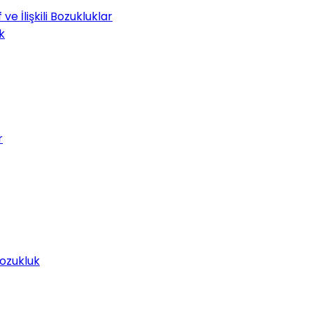
e İlişkili Bozukluklar
k
r
Bozukluk