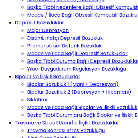
Başka Tıbbi Nedenlere Bağlı Obsesif Kompulsif v
Madde / İlaca Bağlı Obsesif Kompulsif Bozuklu
Depresif Bozukluklar
Major Depresyon
Distimi, İnatçı Depresif Bozukluk
Premenstrüel Disforik Bozukluk
Madde ve İlaca Bağlı Depresif Bozukluklar
Başka Tıbbi Duruma Bağlı Depresif Bozuklukla
Yıkıcı Duygudurum Regülasyon Bozukluğu
Bipolar ve İlişkili Bozukluklar
Bipolar Bozukluk 1 (Mani + Depresyon)
Bipolar Bozukluk 2 (Depresyon + Hipomani)
Siklotimi
Madde ve İlaca Bağlı Bipolar ve İlişkili Bozukluk
Başka Tıbbi Durumlara Bağlı Bipolar ve İlişkili 
Travma ve Stres Etkeni İle İlişkili Bozukluklar
Travma Sonrası Stres Bozukluğu