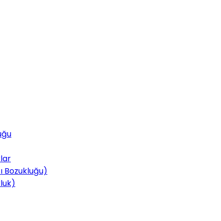
uğu
lar
tı Bozukluğu)
luk)