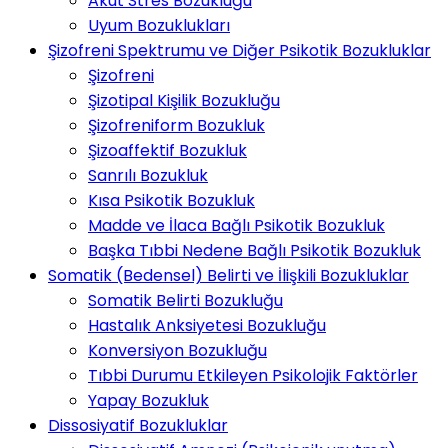
Akut Stres Bozukluğu
Uyum Bozuklukları
Şizofreni Spektrumu ve Diğer Psikotik Bozukluklar
Şizofreni
Şizotipal Kişilik Bozukluğu
Şizofreniform Bozukluk
Şizoaffektif Bozukluk
Sanrılı Bozukluk
Kısa Psikotik Bozukluk
Madde ve İlaca Bağlı Psikotik Bozukluk
Başka Tıbbi Nedene Bağlı Psikotik Bozukluk
Somatik (Bedensel) Belirti ve İlişkili Bozukluklar
Somatik Belirti Bozukluğu
Hastalık Anksiyetesi Bozukluğu
Konversiyon Bozukluğu
Tıbbi Durumu Etkileyen Psikolojik Faktörler
Yapay Bozukluk
Dissosiyatif Bozukluklar