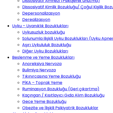
Dissosiyatif Amnezi (Psikojenik unutma)
Dissosiyatif Kimlik Bozukluğu/ Çoğul Kişilik Boz
Depersonalizasyon
Derealizasyon
Uyku – Uyanıklık Bozuklukları
Uykusuzluk bozukluğu
Solunumla ilişkili Uyku Bozuklukları (Uyku Apne
Aşırı Uykululuk Bozukluğu
Diğer Uyku Bozuklukları
Beslenme ve Yeme Bozuklukları
Anoreksiya Nervoza
Bulimiya Nervoza
Tıkınırcasına Yeme Bozukluğu
PİKA – Toprak Yeme
Ruminasyon Bozukluğu (Geri çıkartma)
Kaçıngan / Kısıtlayıcı Gıda Alım Bozukluğu
Gece Yeme Bozukluğu
Obezite ve İlişkili Psikiyatrik Bozukluklar