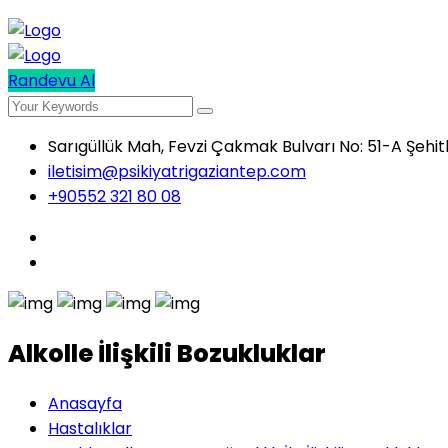
Randevu Al
Sarıgüllük Mah, Fevzi Çakmak Bulvarı No: 51-A Şehi
iletisim@psikiyatrigaziantep.com
+90552 321 80 08
Alkolle İlişkili Bozukluklar
Anasayfa
Hastalıklar