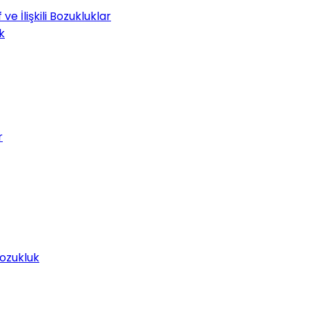
e İlişkili Bozukluklar
k
r
Bozukluk