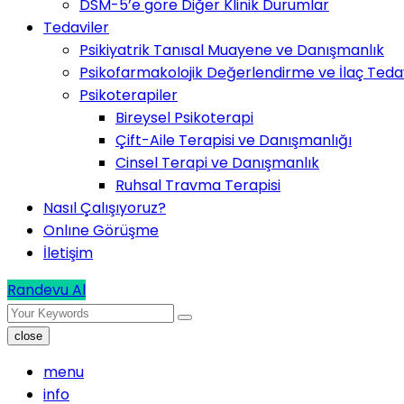
DSM-5’e göre Diğer Klinik Durumlar
Tedaviler
Psikiyatrik Tanısal Muayene ve Danışmanlık
Psikofarmakolojik Değerlendirme ve İlaç Tedav
Psikoterapiler
Bireysel Psikoterapi
Çift-Aile Terapisi ve Danışmanlığı
Cinsel Terapi ve Danışmanlık
Ruhsal Travma Terapisi
Nasıl Çalışıyoruz?
Onlıne Görüşme
İletişim
Randevu Al
close
menu
info