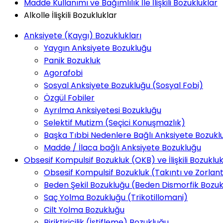
Madde Kullanımı ve Bağımlılık İle İlişkili Bozukluklar
Alkolle İlişkili Bozukluklar
Anksiyete (Kaygı) Bozuklukları
Yaygın Anksiyete Bozukluğu
Panik Bozukluk
Agorafobi
Sosyal Anksiyete Bozukluğu (Sosyal Fobi)
Özgül Fobiler
Ayrılma Anksiyetesi Bozukluğu
Selektif Mutizm (Seçici Konuşmazlık)
Başka Tıbbi Nedenlere Bağlı Anksiyete Bozukl
Madde / İlaca bağlı Anksiyete Bozukluğu
Obsesif Kompulsif Bozukluk (OKB) ve İlişkili Bozukluk
Obsesif Kompulsif Bozukluk (Takıntı ve Zorlan
Beden Şekil Bozukluğu (Beden Dismorfik Bozuk
Saç Yolma Bozukluğu (Trikotillomani)
Cilt Yolma Bozukluğu
Biriktiricilik (İstifleme) Bozukluğu