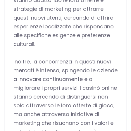
stanno adattando le loro offerte e
strategie di marketing per attrarre
questi nuovi utenti, cercando di offrire
esperienze localizzate che rispondano
alle specifiche esigenze e preferenze
culturali.
Inoltre, la concorrenza in questi nuovi
mercati è intensa, spingendo le aziende
a innovare continuamente e a
migliorare i propri servizi. I casinò online
stanno cercando di distinguersi non
solo attraverso le loro offerte di gioco,
ma anche attraverso iniziative di
marketing che risuonano con i valori e