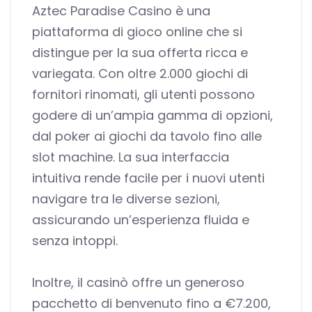
Aztec Paradise Casino è una
piattaforma di gioco online che si
distingue per la sua offerta ricca e
variegata. Con oltre 2.000 giochi di
fornitori rinomati, gli utenti possono
godere di un’ampia gamma di opzioni,
dal poker ai giochi da tavolo fino alle
slot machine. La sua interfaccia
intuitiva rende facile per i nuovi utenti
navigare tra le diverse sezioni,
assicurando un’esperienza fluida e
senza intoppi.
Inoltre, il casinò offre un generoso
pacchetto di benvenuto fino a €7.200,