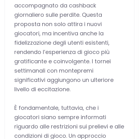
accompagnato da cashback
giornaliero sulle perdite. Questa
proposta non solo attira i nuovi
giocatori, ma incentiva anche la
fidelizzazione degli utenti esistenti,
rendendo l’esperienza di gioco più
gratificante e coinvolgente. I tornei
settimanali con montepremi
significativi aggiungono un ulteriore
livello di eccitazione.
È fondamentale, tuttavia, che i
giocatori siano sempre informati
riguardo alle restrizioni sui prelievi e alle
condizioni di gioco. Un approccio