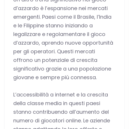
d’azzardo è l’espansione nei mercati
emergenti. Paesi come il Brasile, l’India
e le Filippine stanno iniziando a
legalizzare e regolamentare il gioco
d’azzardo, aprendo nuove opportunità
per gli operatori. Questi mercati
offrono un potenziale di crescita
significativo grazie a una popolazione
giovane e sempre più connessa.
L’accessibilità a internet e la crescita
della classe media in questi paesi
stanno contribuendo all’aumento del
numero di giocatori online. Le aziende