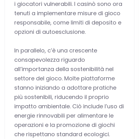
i giocatori vulnerabili. I casinò sono ora
tenuti a implementare misure di gioco
responsabile, come limiti di deposito e
opzioni di autoesclusione.
In parallelo, c’è una crescente
consapevolezza riguardo
all’importanza della sostenibilità nel
settore del gioco. Molte piattaforme
stanno iniziando a adottare pratiche
più sostenibili, riducendo il proprio
impatto ambientale. Ciò include l’uso di
energie rinnovabili per alimentare le
operazioni e la promozione di giochi
che rispettano standard ecologici.