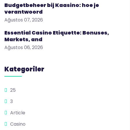
Budgetbeheer bij Kaasino: hoe je
verantwoord
Ağustos 07, 2026
Essential Casino Etiquette: Bonuses,
Markets, and
Ağustos 06, 2026
Kategoriler
25
3
Article
Casino