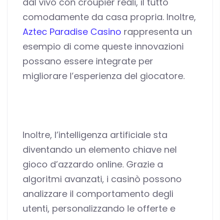
dal vivo con croupier reali, il tutto
comodamente da casa propria. Inoltre,
Aztec Paradise Casino
rappresenta un
esempio di come queste innovazioni
possano essere integrate per
migliorare l’esperienza del giocatore.
Inoltre, l’intelligenza artificiale sta
diventando un elemento chiave nel
gioco d’azzardo online. Grazie a
algoritmi avanzati, i casinò possono
analizzare il comportamento degli
utenti, personalizzando le offerte e