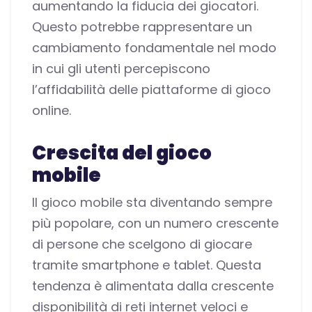
aumentando la fiducia dei giocatori.
Questo potrebbe rappresentare un
cambiamento fondamentale nel modo
in cui gli utenti percepiscono
l’affidabilità delle piattaforme di gioco
online.
Crescita del gioco
mobile
Il gioco mobile sta diventando sempre
più popolare, con un numero crescente
di persone che scelgono di giocare
tramite smartphone e tablet. Questa
tendenza è alimentata dalla crescente
disponibilità di reti internet veloci e