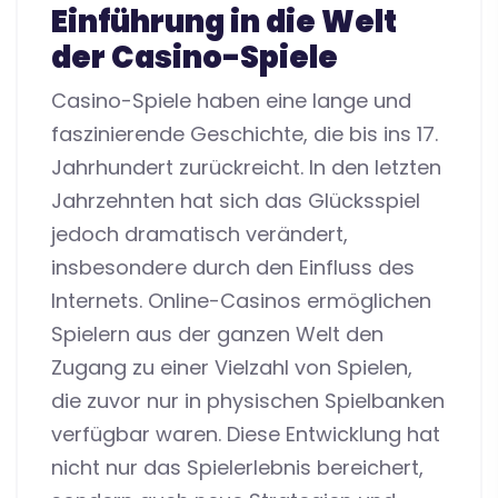
Einführung in die Welt
der Casino-Spiele
Casino-Spiele haben eine lange und
faszinierende Geschichte, die bis ins 17.
Jahrhundert zurückreicht. In den letzten
Jahrzehnten hat sich das Glücksspiel
jedoch dramatisch verändert,
insbesondere durch den Einfluss des
Internets. Online-Casinos ermöglichen
Spielern aus der ganzen Welt den
Zugang zu einer Vielzahl von Spielen,
die zuvor nur in physischen Spielbanken
verfügbar waren. Diese Entwicklung hat
nicht nur das Spielerlebnis bereichert,