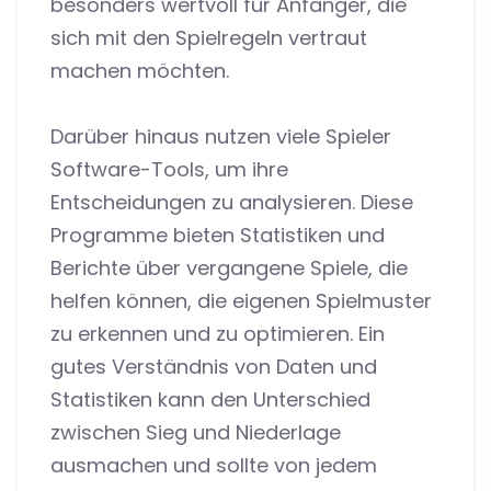
besonders wertvoll für Anfänger, die
sich mit den Spielregeln vertraut
machen möchten.
Darüber hinaus nutzen viele Spieler
Software-Tools, um ihre
Entscheidungen zu analysieren. Diese
Programme bieten Statistiken und
Berichte über vergangene Spiele, die
helfen können, die eigenen Spielmuster
zu erkennen und zu optimieren. Ein
gutes Verständnis von Daten und
Statistiken kann den Unterschied
zwischen Sieg und Niederlage
ausmachen und sollte von jedem