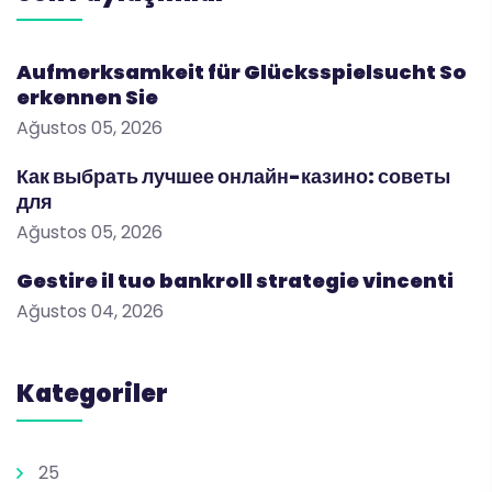
Aufmerksamkeit für Glücksspielsucht So
erkennen Sie
Ağustos 05, 2026
Как выбрать лучшее онлайн-казино: советы
для
Ağustos 05, 2026
Gestire il tuo bankroll strategie vincenti
Ağustos 04, 2026
Kategoriler
25