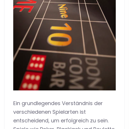
Ein grundlegendes Verständnis der
verschiedenen Spielarten ist
entscheidend, um erfolgreich zu sein.