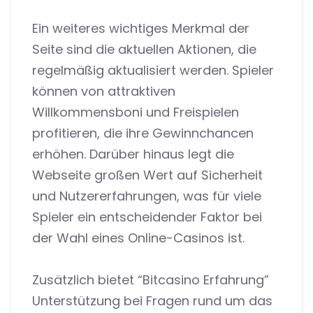
Ein weiteres wichtiges Merkmal der
Seite sind die aktuellen Aktionen, die
regelmäßig aktualisiert werden. Spieler
können von attraktiven
Willkommensboni und Freispielen
profitieren, die ihre Gewinnchancen
erhöhen. Darüber hinaus legt die
Webseite großen Wert auf Sicherheit
und Nutzererfahrungen, was für viele
Spieler ein entscheidender Faktor bei
der Wahl eines Online-Casinos ist.
Zusätzlich bietet “Bitcasino Erfahrung”
Unterstützung bei Fragen rund um das