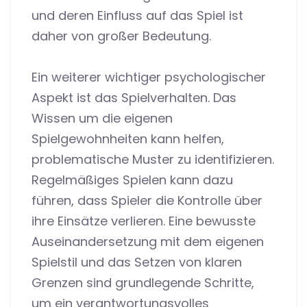
und deren Einfluss auf das Spiel ist
daher von großer Bedeutung.
Ein weiterer wichtiger psychologischer
Aspekt ist das Spielverhalten. Das
Wissen um die eigenen
Spielgewohnheiten kann helfen,
problematische Muster zu identifizieren.
Regelmäßiges Spielen kann dazu
führen, dass Spieler die Kontrolle über
ihre Einsätze verlieren. Eine bewusste
Auseinandersetzung mit dem eigenen
Spielstil und das Setzen von klaren
Grenzen sind grundlegende Schritte,
um ein verantwortungsvolles