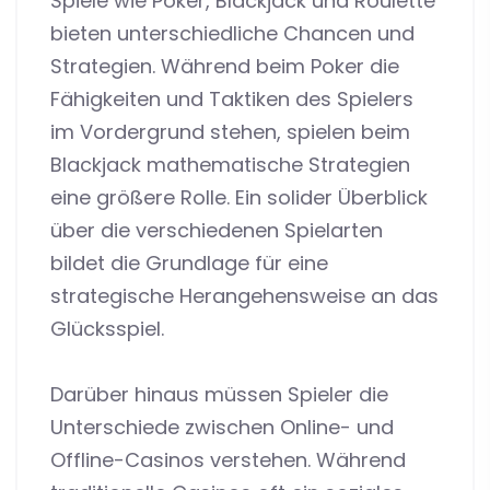
Spiele wie Poker, Blackjack und Roulette
bieten unterschiedliche Chancen und
Strategien. Während beim Poker die
Fähigkeiten und Taktiken des Spielers
im Vordergrund stehen, spielen beim
Blackjack mathematische Strategien
eine größere Rolle. Ein solider Überblick
über die verschiedenen Spielarten
bildet die Grundlage für eine
strategische Herangehensweise an das
Glücksspiel.
Darüber hinaus müssen Spieler die
Unterschiede zwischen Online- und
Offline-Casinos verstehen. Während