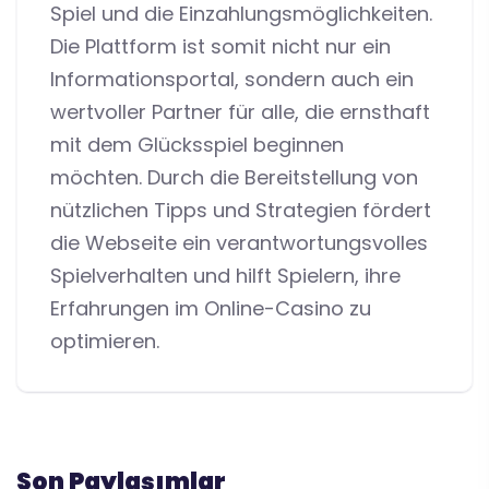
Spiel und die Einzahlungsmöglichkeiten.
Die Plattform ist somit nicht nur ein
Informationsportal, sondern auch ein
wertvoller Partner für alle, die ernsthaft
mit dem Glücksspiel beginnen
möchten. Durch die Bereitstellung von
nützlichen Tipps und Strategien fördert
die Webseite ein verantwortungsvolles
Spielverhalten und hilft Spielern, ihre
Erfahrungen im Online-Casino zu
optimieren.
Son Paylaşımlar