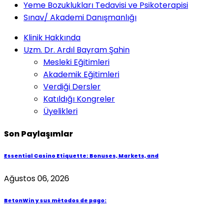
Yeme Bozuklukları Tedavisi ve Psikoterapisi
Sınav/ Akademi Danışmanlığı
Klinik Hakkında
Uzm. Dr. Ardıl Bayram Şahin
Mesleki Eğitimleri
Akademik Eğitimleri
Verdiği Dersler
Katıldığı Kongreler
Üyelikleri
Son Paylaşımlar
Essential Casino Etiquette: Bonuses, Markets, and
Ağustos 06, 2026
BetonWin y sus métodos de pago: