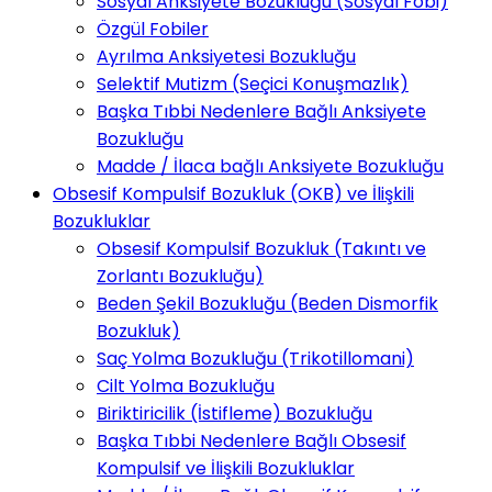
Sosyal Anksiyete Bozukluğu (Sosyal Fobi)
Özgül Fobiler
Ayrılma Anksiyetesi Bozukluğu
Selektif Mutizm (Seçici Konuşmazlık)
Başka Tıbbi Nedenlere Bağlı Anksiyete
Bozukluğu
Madde / İlaca bağlı Anksiyete Bozukluğu
Obsesif Kompulsif Bozukluk (OKB) ve İlişkili
Bozukluklar
Obsesif Kompulsif Bozukluk (Takıntı ve
Zorlantı Bozukluğu)
Beden Şekil Bozukluğu (Beden Dismorfik
Bozukluk)
Saç Yolma Bozukluğu (Trikotillomani)
Cilt Yolma Bozukluğu
Biriktiricilik (İstifleme) Bozukluğu
Başka Tıbbi Nedenlere Bağlı Obsesif
Kompulsif ve İlişkili Bozukluklar