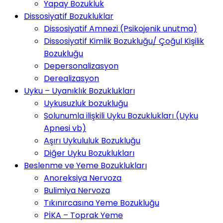
Yapay Bozukluk
Dissosiyatif Bozukluklar
Dissosiyatif Amnezi (Psikojenik unutma)
Dissosiyatif Kimlik Bozukluğu/ Çoğul Kişilik
Bozukluğu
Depersonalizasyon
Derealizasyon
Uyku – Uyanıklık Bozuklukları
Uykusuzluk bozukluğu
Solunumla ilişkili Uyku Bozuklukları (Uyku
Apnesi vb)
Aşırı Uykululuk Bozukluğu
Diğer Uyku Bozuklukları
Beslenme ve Yeme Bozuklukları
Anoreksiya Nervoza
Bulimiya Nervoza
Tıkınırcasına Yeme Bozukluğu
PİKA – Toprak Yeme