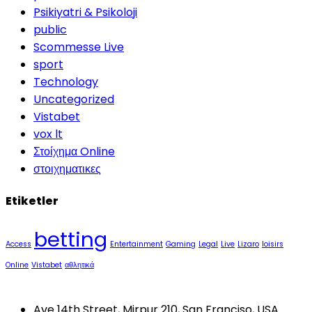
Psikiyatri & Psikoloji
public
Scommesse Live
sport
Technology
Uncategorized
Vistabet
vox lt
Στοίχημα Online
στοιχηματικες
Etiketler
betting
Access
Entertainment
Gaming
Legal
Live
Lizaro
loisirs
Online
Vistabet
αθλητικά
Ave 14th Street, Mirpur 210, San Franciso, USA