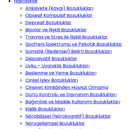
Hastalıklar
Anksiyete (Kaygı) Bozuklukları
Obsesif Kompulsif Bozukluklar
Depresif Bozukluklar
Bipolar ve İlişkili Bozukluklar
Travma ve Stres ile İlişkili Bozukluklar
Şizofreni Spektrumu ve Psikotik Bozukluklar
Somatik (Bedensel) Belirti Bozuklukları
Dissosiyatif Bozukluklar
Uyku – Uyanıklık Bozuklukları
Beslenme ve Yeme Bozuklukları
Cinsel İşlev Bozuklukları
Cinsiyet Kimliğinden Hoşnut Olmama
Dürtü Kontrolü ve Davranım Bozuklukları
Bağımlılık ve Madde Kullanımı Bozuklukları
Kişilik Bozuklukları
Nörobilişsel (Nörokognitif) Bozukluklar
Nörogelişimsel Bozukluklar