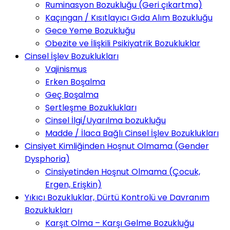
Ruminasyon Bozukluğu (Geri çıkartma)
Kaçıngan / Kısıtlayıcı Gıda Alım Bozukluğu
Gece Yeme Bozukluğu
Obezite ve İlişkili Psikiyatrik Bozukluklar
Cinsel İşlev Bozuklukları
Vajinismus
Erken Boşalma
Geç Boşalma
Sertleşme Bozuklukları
Cinsel İlgi/Uyarılma bozukluğu
Madde / İlaca Bağlı Cinsel İşlev Bozuklukları
Cinsiyet Kimliğinden Hoşnut Olmama (Gender
Dysphoria)
Cinsiyetinden Hoşnut Olmama (Çocuk,
Ergen, Erişkin)
Yıkıcı Bozukluklar, Dürtü Kontrolü ve Davranım
Bozuklukları
Karşıt Olma – Karşı Gelme Bozukluğu