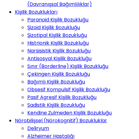
(Davranışsal Bağımlılıklar)
Kişilik Bozuklukları
Paranoid Kişilik Bozukluğu
Şizoid Kişilik Bozukluğu
Şizotipal Kişilik Bozukluğu
Histrionik Kişilik Bozukluğu
Narsisistik Kişilik Bozukluğu
Antisosyal Kişilik Bozukluğu
Sınır (Borderline) Kişilik Bozukluğu
Çekingen Kişilik Bozukluğu
Bağımlı Kişilik Bozukluğu
Obsesif Kompulsif Kişilik Bozukluğu
Pasif Agresif Kişilik Bozukluğu
Sadistik Kişilik Bozukluğu
Kendine Zulmeden Kişilik Bozukluğu
Nörobilişsel (Nörokognitif) Bozukluklar
Deliryum
Alzheimer Hastalığı