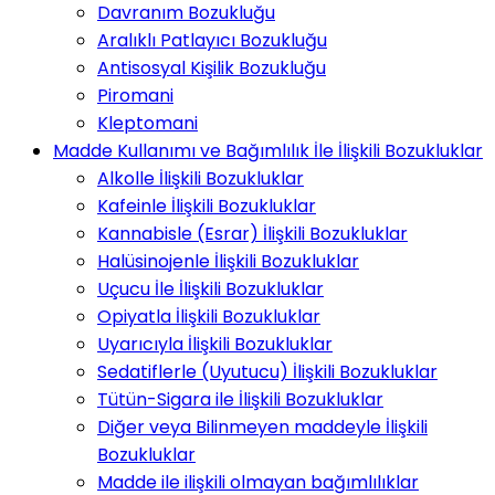
Davranım Bozukluğu
Aralıklı Patlayıcı Bozukluğu
Antisosyal Kişilik Bozukluğu
Piromani
Kleptomani
Madde Kullanımı ve Bağımlılık İle İlişkili Bozukluklar
Alkolle İlişkili Bozukluklar
Kafeinle İlişkili Bozukluklar
Kannabisle (Esrar) İlişkili Bozukluklar
Halüsinojenle İlişkili Bozukluklar
Uçucu İle İlişkili Bozukluklar
Opiyatla İlişkili Bozukluklar
Uyarıcıyla İlişkili Bozukluklar
Sedatiflerle (Uyutucu) İlişkili Bozukluklar
Tütün-Sigara ile İlişkili Bozukluklar
Diğer veya Bilinmeyen maddeyle İlişkili
Bozukluklar
Madde ile ilişkili olmayan bağımlılıklar