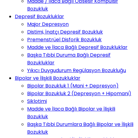
Madde / İlaca Bağlı Obsesif Kompulsif
Bozukluk
Depresif Bozukluklar
Major Depresyon
Distimi, İnatçı Depresif Bozukluk
Premenstrüel Disforik Bozukluk
Madde ve İlaca Bağlı Depresif Bozukluklar
Başka Tıbbi Duruma Bağlı Depresif
Bozukluklar
Yıkıcı Duygudurum Regülasyon Bozukluğu
Bipolar ve İlişkili Bozukluklar
Bipolar Bozukluk 1 (Mani + Depresyon)
Bipolar Bozukluk 2 (Depresyon + Hipomani)
Siklotimi
Madde ve İlaca Bağlı Bipolar ve İlişkili
Bozukluk
Başka Tıbbi Durumlara Bağlı Bipolar ve İlişkili
Bozukluk