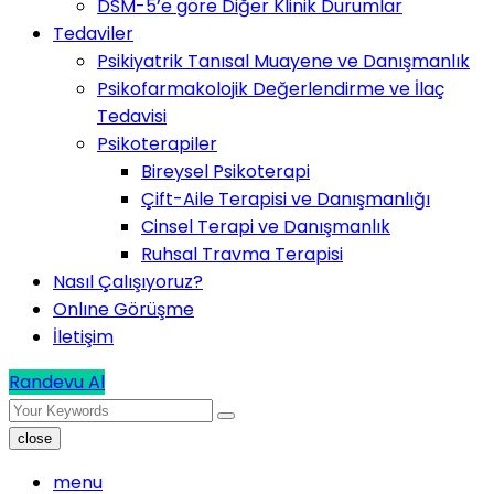
DSM-5’e göre Diğer Klinik Durumlar
Tedaviler
Psikiyatrik Tanısal Muayene ve Danışmanlık
Psikofarmakolojik Değerlendirme ve İlaç
Tedavisi
Psikoterapiler
Bireysel Psikoterapi
Çift-Aile Terapisi ve Danışmanlığı
Cinsel Terapi ve Danışmanlık
Ruhsal Travma Terapisi
Nasıl Çalışıyoruz?
Onlıne Görüşme
İletişim
Randevu Al
close
menu