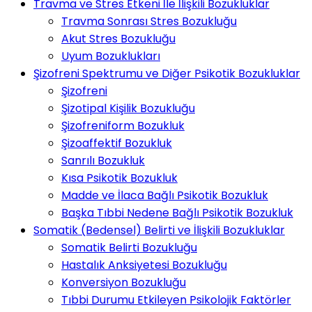
Travma ve Stres Etkeni İle İlişkili Bozukluklar
Travma Sonrası Stres Bozukluğu
Akut Stres Bozukluğu
Uyum Bozuklukları
Şizofreni Spektrumu ve Diğer Psikotik Bozukluklar
Şizofreni
Şizotipal Kişilik Bozukluğu
Şizofreniform Bozukluk
Şizoaffektif Bozukluk
Sanrılı Bozukluk
Kısa Psikotik Bozukluk
Madde ve İlaca Bağlı Psikotik Bozukluk
Başka Tıbbi Nedene Bağlı Psikotik Bozukluk
Somatik (Bedensel) Belirti ve İlişkili Bozukluklar
Somatik Belirti Bozukluğu
Hastalık Anksiyetesi Bozukluğu
Konversiyon Bozukluğu
Tıbbi Durumu Etkileyen Psikolojik Faktörler