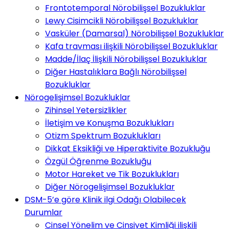
Frontotemporal Nörobilişsel Bozukluklar
Lewy Cisimcikli Nörobilişsel Bozukluklar
Vasküler (Damarsal) Nörobilişsel Bozukluklar
Kafa travması ilişkili Nörobilişsel Bozukluklar
Madde/İlaç İlişkili Nörobilişsel Bozukluklar
Diğer Hastalıklara Bağlı Nörobilişsel
Bozukluklar
Nörogelişimsel Bozukluklar
Zihinsel Yetersizlikler
İletişim ve Konuşma Bozuklukları
Otizm Spektrum Bozuklukları
Dikkat Eksikliği ve Hiperaktivite Bozukluğu
Özgül Öğrenme Bozukluğu
Motor Hareket ve Tik Bozuklukları
Diğer Nörogelişimsel Bozukluklar
DSM-5’e göre Klinik ilgi Odağı Olabilecek
Durumlar
Cinsel Yönelim ve Cinsiyet Kimliği ilişkili