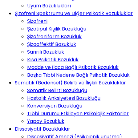
Uyum Bozuklukları
Şizofreni Spektrumu ve Diğer Psikotik Bozukluklar
Şizofreni
Şizotipal Kişilik Bozukluğu
Şizofreniform Bozukluk
Şizoaffektif Bozukluk
Sanrılı Bozukluk
Kısa Psikotik Bozukluk
Madde ve İlaca Bağlı Psikotik Bozukluk
Başka Tıbbi Nedene Bağlı Psikotik Bozukluk
Somatik (Bedensel) Belirti ve İlişkili Bozukluklar
Somatik Belirti Bozukluğu
Hastalık Anksiyetesi Bozukluğu
Konversiyon Bozukluğu
Tıbbi Durumu Etkileyen Psikolojik Faktörler
Yapay Bozukluk
Dissosiyatif Bozukluklar
Dissosiyatif Amnezi (Psikojenik unutma)