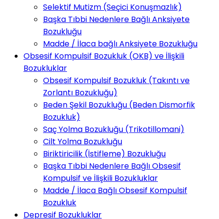
Selektif Mutizm (Seçici Konuşmazlık)
Başka Tıbbi Nedenlere Bağlı Anksiyete
Bozukluğu
Madde / İlaca bağlı Anksiyete Bozukluğu
Obsesif Kompulsif Bozukluk (OKB) ve İlişkili
Bozukluklar
Obsesif Kompulsif Bozukluk (Takıntı ve
Zorlantı Bozukluğu)
Beden Şekil Bozukluğu (Beden Dismorfik
Bozukluk)
Saç Yolma Bozukluğu (Trikotillomani)
Cilt Yolma Bozukluğu
Biriktiricilik (İstifleme) Bozukluğu
Başka Tıbbi Nedenlere Bağlı Obsesif
Kompulsif ve İlişkili Bozukluklar
Madde / İlaca Bağlı Obsesif Kompulsif
Bozukluk
Depresif Bozukluklar