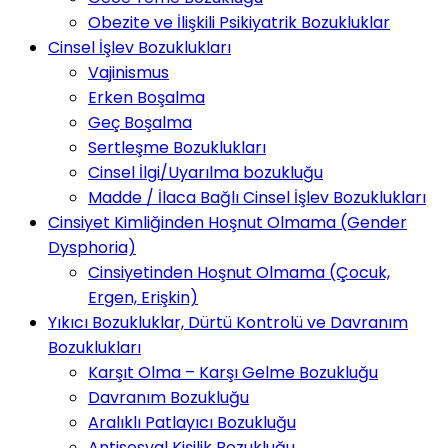
Obezite ve İlişkili Psikiyatrik Bozukluklar
Cinsel İşlev Bozuklukları
Vajinismus
Erken Boşalma
Geç Boşalma
Sertleşme Bozuklukları
Cinsel İlgi/Uyarılma bozukluğu
Madde / İlaca Bağlı Cinsel İşlev Bozuklukları
Cinsiyet Kimliğinden Hoşnut Olmama (Gender
Dysphoria)
Cinsiyetinden Hoşnut Olmama (Çocuk,
Ergen, Erişkin)
Yıkıcı Bozukluklar, Dürtü Kontrolü ve Davranım
Bozuklukları
Karşıt Olma – Karşı Gelme Bozukluğu
Davranım Bozukluğu
Aralıklı Patlayıcı Bozukluğu
Antisosyal Kişilik Bozukluğu