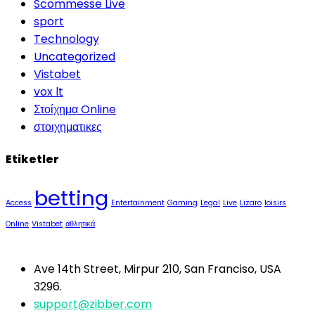
Scommesse Live
sport
Technology
Uncategorized
Vistabet
vox lt
Στοίχημα Online
στοιχηματικες
Etiketler
betting
Access
Entertainment
Gaming
Legal
Live
Lizaro
loisirs
Online
Vistabet
αθλητικά
Ave 14th Street, Mirpur 210, San Franciso, USA
3296.
support@zibber.com