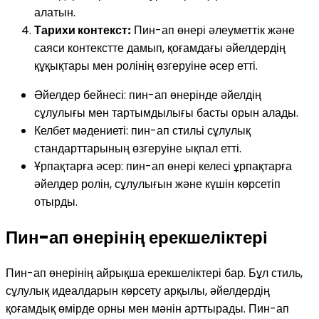
алатын.
Тарихи контекст:
Пин-ап өнері әлеуметтік және
саяси контекстте дамып, қоғамдағы әйелдердің
құқықтары мен ролінің өзгеруіне әсер етті.
Әйелдер бейнесі: пин-ап өнерінде әйелдің
сұлулығы мен тартымдылығы басты орын алады.
Келбет мәдениеті: пин-ап стильі сұлулық
стандарттарының өзгеруіне ықпал етті.
Ұрпақтарға әсер: пин-ап өнері келесі ұрпақтарға
әйелдер ролін, сұлулығын және күшін көрсетіп
отырды.
Пин-ап өнерінің ерекшеліктері
Пин-ап өнерінің айрықша ерекшеліктері бар. Бұл стиль,
сұлулық идеалдарын көрсету арқылы, әйелдердің
қоғамдық өмірде орны мен мәнін арттырады. Пин-ап