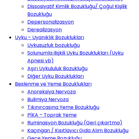
Dissosiyatif Kimlik Bozukluğu/ Çoğul Kişilik
Bozukluğu
Depersonalizasyon
Derealizasyon
Uyku – Uyanıklık Bozuklukları
Uykusuzluk bozukluğu
Solunumla ilişkili Uyku Bozuklukları (Uyku
Apnesi vb)
Aşırı Uykululuk Bozukluğu
Diğer Uyku Bozuklukları
Beslenme ve Yeme Bozuklukları
Anoreksiya Nervoza
Bulimiya Nervoza
Tıkınırcasına Yeme Bozukluğu
PİKA – Toprak Yeme
Ruminasyon Bozukluğu (Geri çıkartma)
Kaçıngan / Kısıtlayıcı Gıda Alım Bozukluğu
Gece Yeme Bozukluğu