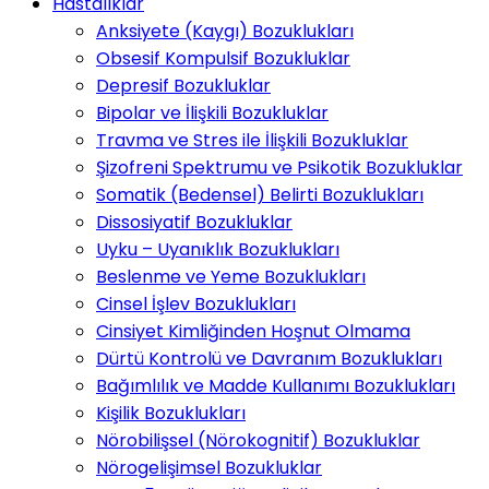
Hastalıklar
Anksiyete (Kaygı) Bozuklukları
Obsesif Kompulsif Bozukluklar
Depresif Bozukluklar
Bipolar ve İlişkili Bozukluklar
Travma ve Stres ile İlişkili Bozukluklar
Şizofreni Spektrumu ve Psikotik Bozukluklar
Somatik (Bedensel) Belirti Bozuklukları
Dissosiyatif Bozukluklar
Uyku – Uyanıklık Bozuklukları
Beslenme ve Yeme Bozuklukları
Cinsel İşlev Bozuklukları
Cinsiyet Kimliğinden Hoşnut Olmama
Dürtü Kontrolü ve Davranım Bozuklukları
Bağımlılık ve Madde Kullanımı Bozuklukları
Kişilik Bozuklukları
Nörobilişsel (Nörokognitif) Bozukluklar
Nörogelişimsel Bozukluklar