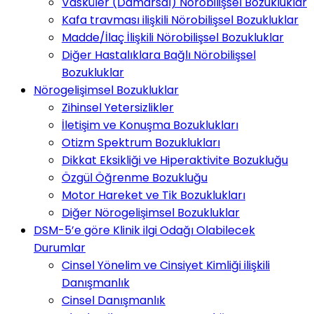
Vasküler (Damarsal) Nörobilişsel Bozukluklar
Kafa travması ilişkili Nörobilişsel Bozukluklar
Madde/İlaç İlişkili Nörobilişsel Bozukluklar
Diğer Hastalıklara Bağlı Nörobilişsel
Bozukluklar
Nörogelişimsel Bozukluklar
Zihinsel Yetersizlikler
İletişim ve Konuşma Bozuklukları
Otizm Spektrum Bozuklukları
Dikkat Eksikliği ve Hiperaktivite Bozukluğu
Özgül Öğrenme Bozukluğu
Motor Hareket ve Tik Bozuklukları
Diğer Nörogelişimsel Bozukluklar
DSM-5’e göre Klinik ilgi Odağı Olabilecek
Durumlar
Cinsel Yönelim ve Cinsiyet Kimliği ilişkili
Danışmanlık
Cinsel Danışmanlık