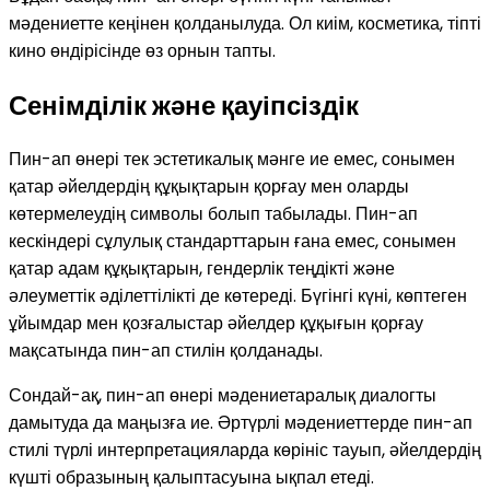
мәдениетте кеңінен қолданылуда. Ол киім, косметика, тіпті
кино өндірісінде өз орнын тапты.
Сенімділік және қауіпсіздік
Пин-ап өнері тек эстетикалық мәнге ие емес, сонымен
қатар әйелдердің құқықтарын қорғау мен оларды
көтермелеудің символы болып табылады. Пин-ап
кескіндері сұлулық стандарттарын ғана емес, сонымен
қатар адам құқықтарын, гендерлік теңдікті және
әлеуметтік әділеттілікті де көтереді. Бүгінгі күні, көптеген
ұйымдар мен қозғалыстар әйелдер құқығын қорғау
мақсатында пин-ап стилін қолданады.
Сондай-ақ, пин-ап өнері мәдениетаралық диалогты
дамытуда да маңызға ие. Әртүрлі мәдениеттерде пин-ап
стилі түрлі интерпретацияларда көрініс тауып, әйелдердің
күшті образының қалыптасуына ықпал етеді.