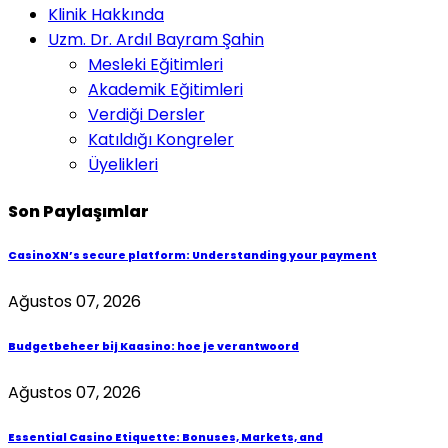
Klinik Hakkında
Uzm. Dr. Ardıl Bayram Şahin
Mesleki Eğitimleri
Akademik Eğitimleri
Verdiği Dersler
Katıldığı Kongreler
Üyelikleri
Son Paylaşımlar
CasinoXN’s secure platform: Understanding your payment
Ağustos 07, 2026
Budgetbeheer bij Kaasino: hoe je verantwoord
Ağustos 07, 2026
Essential Casino Etiquette: Bonuses, Markets, and