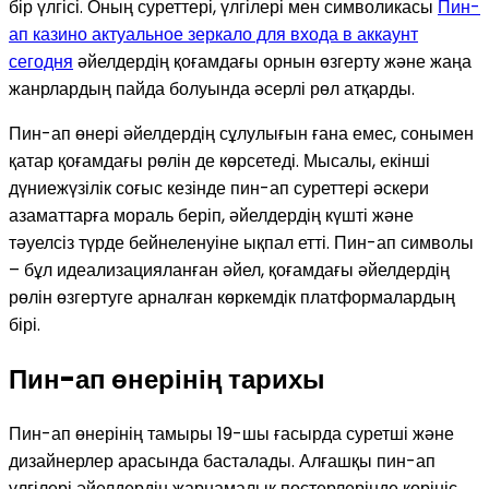
бір үлгісі. Оның суреттері, үлгілері мен символикасы
Пин-
ап казино актуальное зеркало для входа в аккаунт
сегодня
әйелдердің қоғамдағы орнын өзгерту және жаңа
жанрлардың пайда болуында әсерлі рөл атқарды.
Пин-ап өнері әйелдердің сұлулығын ғана емес, сонымен
қатар қоғамдағы рөлін де көрсетеді. Мысалы, екінші
дүниежүзілік соғыс кезінде пин-ап суреттері әскери
азаматтарға мораль беріп, әйелдердің күшті және
тәуелсіз түрде бейнеленуіне ықпал етті. Пин-ап символы
– бұл идеализацияланған әйел, қоғамдағы әйелдердің
рөлін өзгертуге арналған көркемдік платформалардың
бірі.
Пин-ап өнерінің тарихы
Пин-ап өнерінің тамыры 19-шы ғасырда суретші және
дизайнерлер арасында басталады. Алғашқы пин-ап
үлгілері әйелдердің жарнамалық постерлерінде көрініс