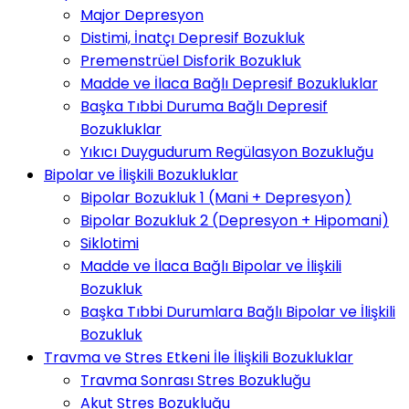
Major Depresyon
Distimi, İnatçı Depresif Bozukluk
Premenstrüel Disforik Bozukluk
Madde ve İlaca Bağlı Depresif Bozukluklar
Başka Tıbbi Duruma Bağlı Depresif
Bozukluklar
Yıkıcı Duygudurum Regülasyon Bozukluğu
Bipolar ve İlişkili Bozukluklar
Bipolar Bozukluk 1 (Mani + Depresyon)
Bipolar Bozukluk 2 (Depresyon + Hipomani)
Siklotimi
Madde ve İlaca Bağlı Bipolar ve İlişkili
Bozukluk
Başka Tıbbi Durumlara Bağlı Bipolar ve İlişkili
Bozukluk
Travma ve Stres Etkeni İle İlişkili Bozukluklar
Travma Sonrası Stres Bozukluğu
Akut Stres Bozukluğu