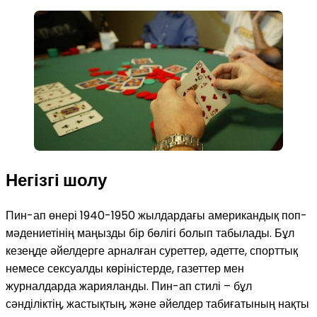
Негізгі шолу
Пин-ап өнері 1940-1950 жылдардағы американдық поп-
мәдениетінің маңызды бір бөлігі болып табылады. Бұл
кезеңде әйелдерге арналған суреттер, әдетте, спорттық
немесе сексуалды көріністерде, газеттер мен
журналдарда жарияланды. Пин-ап стилі – бұл
сәнділіктің, жастықтың, және әйелдер табиғатының нақты