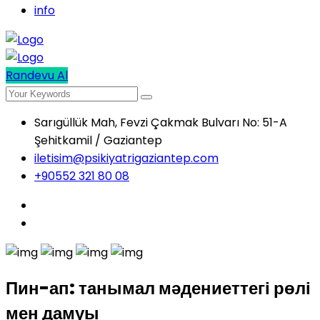
info
Randevu Al
Sarıgüllük Mah, Fevzi Çakmak Bulvarı No: 51-A
Şehitkamil / Gaziantep
iletisim@psikiyatrigaziantep.com
+90552 321 80 08
Пин-ап: танымал мәдениеттегі рөлі
мен дамуы