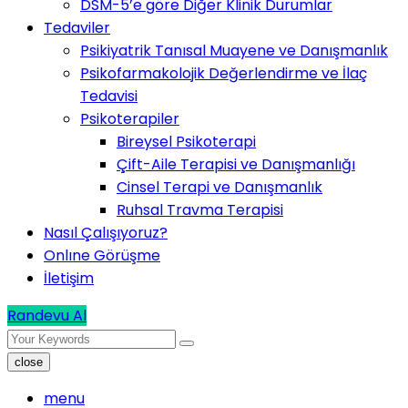
DSM-5’e göre Diğer Klinik Durumlar
Tedaviler
Psikiyatrik Tanısal Muayene ve Danışmanlık
Psikofarmakolojik Değerlendirme ve İlaç
Tedavisi
Psikoterapiler
Bireysel Psikoterapi
Çift-Aile Terapisi ve Danışmanlığı
Cinsel Terapi ve Danışmanlık
Ruhsal Travma Terapisi
Nasıl Çalışıyoruz?
Onlıne Görüşme
İletişim
Randevu Al
close
menu