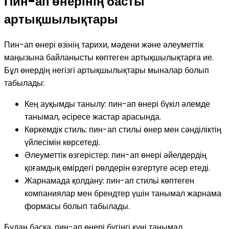
Пин-ап өнерінің басты
артықшылықтары
Пин-ап өнері өзінің тарихи, мәдени және әлеуметтік
маңызына байланысты көптеген артықшылықтарға ие.
Бұл өнердің негізгі артықшылықтары мыналар болып
табылады:
Кең ауқымды танылу: пин-ап өнері бүкіл әлемде
танымал, әсіресе жастар арасында.
Көркемдік стиль: пин-ап стильі өнер мен сәнділіктің
үйлесімін көрсетеді.
Әлеуметтік өзгерістер: пин-ап өнері әйелдердің
қоғамдық өмірдегі рөлдерін өзгертуге әсер етеді.
Жарнамада қолдану: пин-ап стильі көптеген
компаниялар мен брендтер үшін танымал жарнама
формасы болып табылады.
Бұдан басқа, пин-ап өнері бүгінгі күні танымал