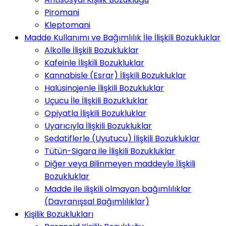
Piromani
Kleptomani
Madde Kullanımı ve Bağımlılık İle İlişkili Bozukluklar
Alkolle İlişkili Bozukluklar
Kafeinle İlişkili Bozukluklar
Kannabisle (Esrar) İlişkili Bozukluklar
Halüsinojenle İlişkili Bozukluklar
Uçucu İle İlişkili Bozukluklar
Opiyatla İlişkili Bozukluklar
Uyarıcıyla İlişkili Bozukluklar
Sedatiflerle (Uyutucu) İlişkili Bozukluklar
Tütün-Sigara ile İlişkili Bozukluklar
Diğer veya Bilinmeyen maddeyle İlişkili
Bozukluklar
Madde ile ilişkili olmayan bağımlılıklar
(Davranışsal Bağımlılıklar)
Kişilik Bozuklukları