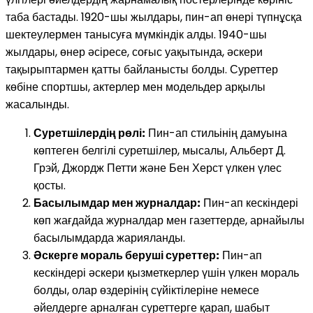
таба бастады. 1920-шы жылдары, пин-ап өнері түпнұсқа
шектеулермен танысуға мүмкіндік алды. 1940-шы
жылдары, өнер әсіресе, соғыс уақытында, әскери
тақырыптармен қатты байланысты болды. Суреттер
көбіне спортшы, актерлер мен модельдер арқылы
жасалынды.
Суретшілердің рөлі:
Пин-ап стильінің дамуына
көптеген белгілі суретшілер, мысалы, Альберт Д.
Грэй, Джордж Петти және Бен Херст үлкен үлес
қосты.
Басылымдар мен журналдар:
Пин-ап кескіндері
көп жағдайда журналдар мен газеттерде, арнайылы
басылымдарда жарияланды.
Әскерге мораль беруші суреттер:
Пин-ап
кескіндері әскери қызметкерлер үшін үлкен мораль
болды, олар өздерінің сүйіктілеріне немесе
әйелдерге арналған суреттерге қарап, шабыт