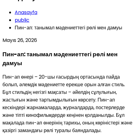
Anasayfa
public
Пин-ап: танымал мәдениеттегі рөлі мен дамуы
Mayıs 26, 2026
Пин-ап: танымал мәдениеттегі рөлі мен
дамуы
Пин-ап өнері – 20-шы ғасырдың ортасында пайда
болып, әлемдік мәдениетте ерекше орын алған стиль.
Бұл стильдің негізгі мақсаты – әйелдің сұлулығын,
жастығын және тартымдылығын көрсету. Пин-ап
кескіндері жарнамаларда, журналдарда, постерлерде
және тіпті кинофильмдерде кеңінен қолданылды. Бұл
мақалада пин-ап өнерінің тарихы, оның көріністері және
қазіргі замандағы рөлі туралы баяндалады.