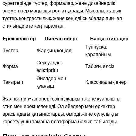
суреттерінде түстер, формалар, және дизайнерлік
элементтер маңызды рөл атқарады. Мысалы, жарық
түстер, контрастылық, және көңілді сызбалар пин-ап
стильінде өте кең таралған.
Ерекшеліктер
Пин-ап өнері
Басқа стильдер
Түпнұсқа,
Түстер
Жарқын, көңілді
қарапайым
Сексуалды,
Форма
Табиғи, әлсіз
еліктіргіш
Әйелдер мен
Тақырып
Классикалық өнер
қуаныш
Жалпы, пин-ап өнері өзінің жарқын және қуанышты
стилімен ерекшеленеді. Ол әйелдер мен еркектер
арасындағы қатынастарды, өмірді және сұлулықты
көрсету үшін тамаша платформа болып табылады.