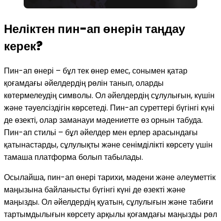
Неліктен пин-ап өнерін таңдау
керек?
Пин-ап өнері – бұл тек өнер емес, сонымен қатар
қоғамдағы әйелдердің рөлін танып, оларды
көтермелеудің символы. Ол әйелдердің сұлулығын, күшін
және тәуелсіздігін көрсетеді. Пин-ап суреттері бүгінгі күні
де өзекті, олар заманауи мәдениетте өз орнын табуда.
Пин-ап стильі – бұл әйелдер мен ерлер арасындағы
қатынастарды, сұлулықты және сенімділікті көрсету үшін
тамаша платформа болып табылады.
Осылайша, пин-ап өнері тарихи, мәдени және әлеуметтік
маңызына байланысты бүгінгі күні де өзекті және
маңызды. Ол әйелдердің қуатын, сұлулығын және табиғи
тартымдылығын көрсету арқылы қоғамдағы маңызды рөл