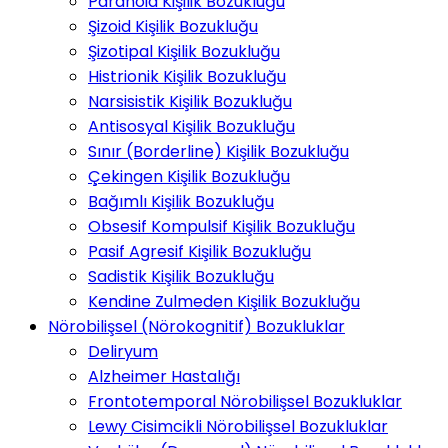
Paranoid Kişilik Bozukluğu
Şizoid Kişilik Bozukluğu
Şizotipal Kişilik Bozukluğu
Histrionik Kişilik Bozukluğu
Narsisistik Kişilik Bozukluğu
Antisosyal Kişilik Bozukluğu
Sınır (Borderline) Kişilik Bozukluğu
Çekingen Kişilik Bozukluğu
Bağımlı Kişilik Bozukluğu
Obsesif Kompulsif Kişilik Bozukluğu
Pasif Agresif Kişilik Bozukluğu
Sadistik Kişilik Bozukluğu
Kendine Zulmeden Kişilik Bozukluğu
Nörobilişsel (Nörokognitif) Bozukluklar
Deliryum
Alzheimer Hastalığı
Frontotemporal Nörobilişsel Bozukluklar
Lewy Cisimcikli Nörobilişsel Bozukluklar