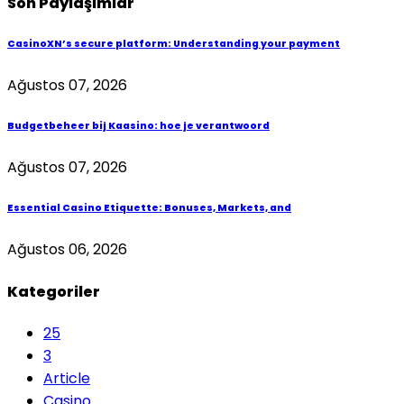
Son Paylaşımlar
CasinoXN’s secure platform: Understanding your payment
Ağustos 07, 2026
Budgetbeheer bij Kaasino: hoe je verantwoord
Ağustos 07, 2026
Essential Casino Etiquette: Bonuses, Markets, and
Ağustos 06, 2026
Kategoriler
25
3
Article
Casino