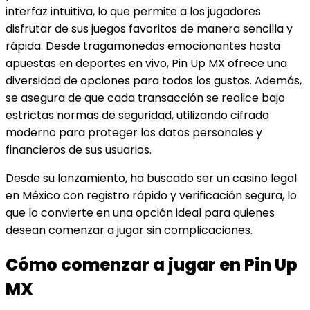
interfaz intuitiva, lo que permite a los jugadores
disfrutar de sus juegos favoritos de manera sencilla y
rápida. Desde tragamonedas emocionantes hasta
apuestas en deportes en vivo, Pin Up MX ofrece una
diversidad de opciones para todos los gustos. Además,
se asegura de que cada transacción se realice bajo
estrictas normas de seguridad, utilizando cifrado
moderno para proteger los datos personales y
financieros de sus usuarios.
Desde su lanzamiento, ha buscado ser un casino legal
en México con registro rápido y verificación segura, lo
que lo convierte en una opción ideal para quienes
desean comenzar a jugar sin complicaciones.
Cómo comenzar a jugar en Pin Up
MX