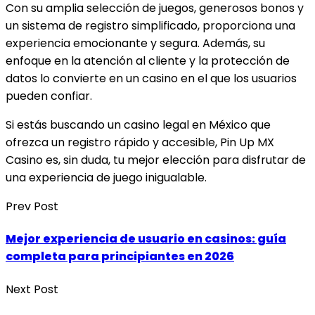
Con su amplia selección de juegos, generosos bonos y
un sistema de registro simplificado, proporciona una
experiencia emocionante y segura. Además, su
enfoque en la atención al cliente y la protección de
datos lo convierte en un casino en el que los usuarios
pueden confiar.
Si estás buscando un casino legal en México que
ofrezca un registro rápido y accesible, Pin Up MX
Casino es, sin duda, tu mejor elección para disfrutar de
una experiencia de juego inigualable.
Prev Post
Mejor experiencia de usuario en casinos: guía
completa para principiantes en 2026
Next Post