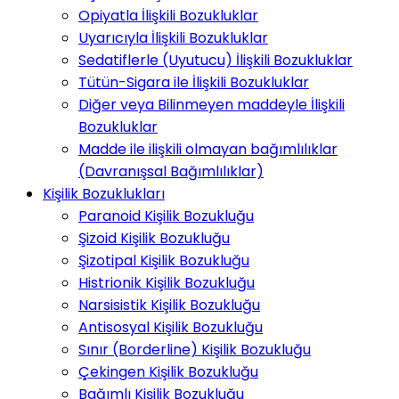
Opiyatla İlişkili Bozukluklar
Uyarıcıyla İlişkili Bozukluklar
Sedatiflerle (Uyutucu) İlişkili Bozukluklar
Tütün-Sigara ile İlişkili Bozukluklar
Diğer veya Bilinmeyen maddeyle İlişkili
Bozukluklar
Madde ile ilişkili olmayan bağımlılıklar
(Davranışsal Bağımlılıklar)
Kişilik Bozuklukları
Paranoid Kişilik Bozukluğu
Şizoid Kişilik Bozukluğu
Şizotipal Kişilik Bozukluğu
Histrionik Kişilik Bozukluğu
Narsisistik Kişilik Bozukluğu
Antisosyal Kişilik Bozukluğu
Sınır (Borderline) Kişilik Bozukluğu
Çekingen Kişilik Bozukluğu
Bağımlı Kişilik Bozukluğu