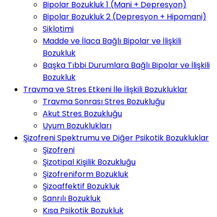
Bipolar Bozukluk 1 (Mani + Depresyon)
Bipolar Bozukluk 2 (Depresyon + Hipomani)
Siklotimi
Madde ve İlaca Bağlı Bipolar ve İlişkili
Bozukluk
Başka Tıbbi Durumlara Bağlı Bipolar ve İlişkili
Bozukluk
Travma ve Stres Etkeni İle İlişkili Bozukluklar
Travma Sonrası Stres Bozukluğu
Akut Stres Bozukluğu
Uyum Bozuklukları
Şizofreni Spektrumu ve Diğer Psikotik Bozukluklar
Şizofreni
Şizotipal Kişilik Bozukluğu
Şizofreniform Bozukluk
Şizoaffektif Bozukluk
Sanrılı Bozukluk
Kısa Psikotik Bozukluk