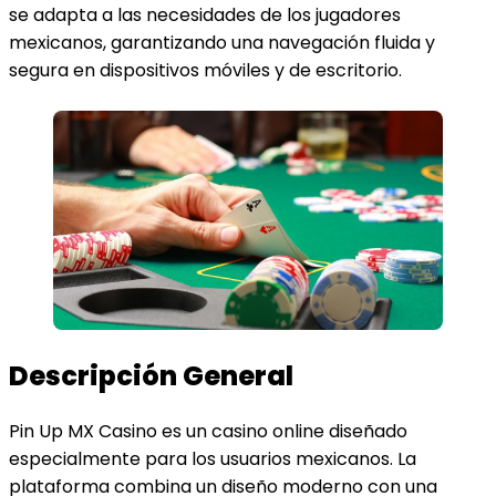
se adapta a las necesidades de los jugadores
mexicanos, garantizando una navegación fluida y
segura en dispositivos móviles y de escritorio.
Descripción General
Pin Up MX Casino es un casino online diseñado
especialmente para los usuarios mexicanos. La
plataforma combina un diseño moderno con una