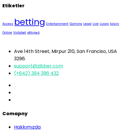
Etiketler
betting
Access
Entertainment
Gaming
Legal
Live
Lizaro
loisirs
Online
Vistabet
αθλητικά
Ave 14th Street, Mirpur 210, San Franciso, USA
3296.
support@zibber.com
(+642) 394 396 432
Comapny
Hakkımızda