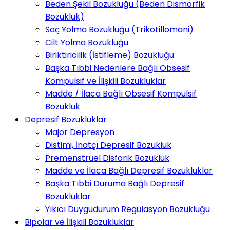
Beden Şekil Bozukluğu (Beden Dismorfik
Bozukluk)
Saç Yolma Bozukluğu (Trikotillomani)
Cilt Yolma Bozukluğu
Biriktiricilik (İstifleme) Bozukluğu
Başka Tıbbi Nedenlere Bağlı Obsesif
Kompulsif ve İlişkili Bozukluklar
Madde / İlaca Bağlı Obsesif Kompulsif
Bozukluk
Depresif Bozukluklar
Major Depresyon
Distimi, İnatçı Depresif Bozukluk
Premenstrüel Disforik Bozukluk
Madde ve İlaca Bağlı Depresif Bozukluklar
Başka Tıbbi Duruma Bağlı Depresif
Bozukluklar
Yıkıcı Duygudurum Regülasyon Bozukluğu
Bipolar ve İlişkili Bozukluklar