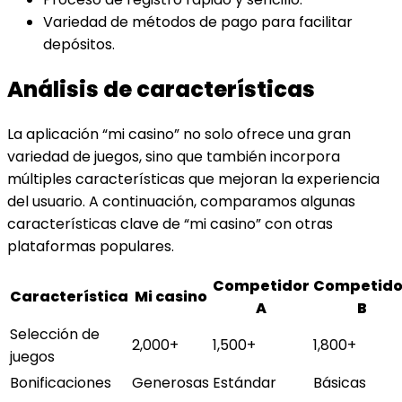
Variedad de métodos de pago para facilitar
depósitos.
Análisis de características
La aplicación “mi casino” no solo ofrece una gran
variedad de juegos, sino que también incorpora
múltiples características que mejoran la experiencia
del usuario. A continuación, comparamos algunas
características clave de “mi casino” con otras
plataformas populares.
Competidor
Competido
Característica
Mi casino
A
B
Selección de
2,000+
1,500+
1,800+
juegos
Bonificaciones
Generosas
Estándar
Básicas