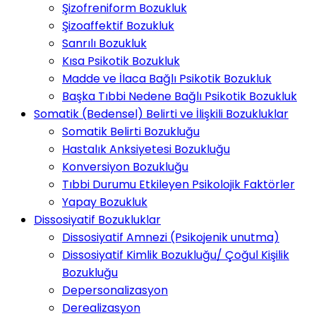
Şizofreniform Bozukluk
Şizoaffektif Bozukluk
Sanrılı Bozukluk
Kısa Psikotik Bozukluk
Madde ve İlaca Bağlı Psikotik Bozukluk
Başka Tıbbi Nedene Bağlı Psikotik Bozukluk
Somatik (Bedensel) Belirti ve İlişkili Bozukluklar
Somatik Belirti Bozukluğu
Hastalık Anksiyetesi Bozukluğu
Konversiyon Bozukluğu
Tıbbi Durumu Etkileyen Psikolojik Faktörler
Yapay Bozukluk
Dissosiyatif Bozukluklar
Dissosiyatif Amnezi (Psikojenik unutma)
Dissosiyatif Kimlik Bozukluğu/ Çoğul Kişilik
Bozukluğu
Depersonalizasyon
Derealizasyon