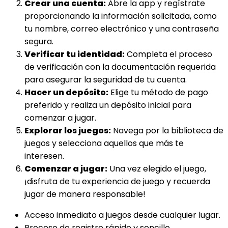
Crear una cuenta:
Abre la app y regístrate
proporcionando la información solicitada, como
tu nombre, correo electrónico y una contraseña
segura.
Verificar tu identidad:
Completa el proceso
de verificación con la documentación requerida
para asegurar la seguridad de tu cuenta.
Hacer un depósito:
Elige tu método de pago
preferido y realiza un depósito inicial para
comenzar a jugar.
Explorar los juegos:
Navega por la biblioteca de
juegos y selecciona aquellos que más te
interesen.
Comenzar a jugar:
Una vez elegido el juego,
¡disfruta de tu experiencia de juego y recuerda
jugar de manera responsable!
Acceso inmediato a juegos desde cualquier lugar.
Proceso de registro rápido y sencillo.