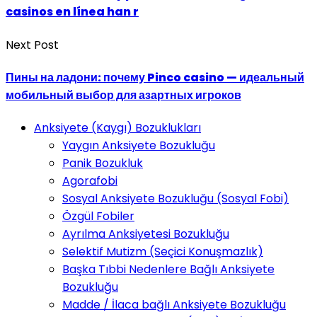
casinos en línea han r
Next Post
Пины на ладони: почему Pinco casino — идеальный
мобильный выбор для азартных игроков
Anksiyete (Kaygı) Bozuklukları
Yaygın Anksiyete Bozukluğu
Panik Bozukluk
Agorafobi
Sosyal Anksiyete Bozukluğu (Sosyal Fobi)
Özgül Fobiler
Ayrılma Anksiyetesi Bozukluğu
Selektif Mutizm (Seçici Konuşmazlık)
Başka Tıbbi Nedenlere Bağlı Anksiyete
Bozukluğu
Madde / İlaca bağlı Anksiyete Bozukluğu