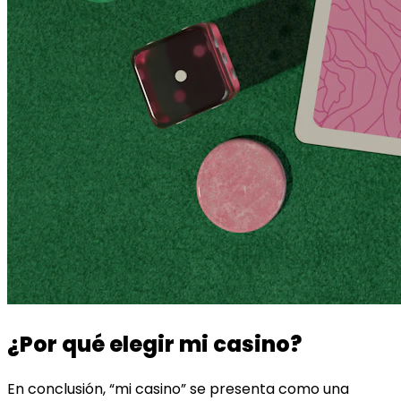
¿Por qué elegir mi casino?
En conclusión, “mi casino” se presenta como una