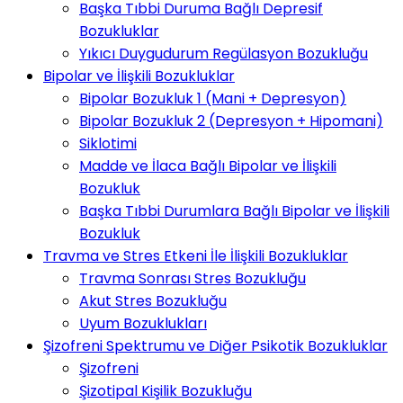
Başka Tıbbi Duruma Bağlı Depresif
Bozukluklar
Yıkıcı Duygudurum Regülasyon Bozukluğu
Bipolar ve İlişkili Bozukluklar
Bipolar Bozukluk 1 (Mani + Depresyon)
Bipolar Bozukluk 2 (Depresyon + Hipomani)
Siklotimi
Madde ve İlaca Bağlı Bipolar ve İlişkili
Bozukluk
Başka Tıbbi Durumlara Bağlı Bipolar ve İlişkili
Bozukluk
Travma ve Stres Etkeni İle İlişkili Bozukluklar
Travma Sonrası Stres Bozukluğu
Akut Stres Bozukluğu
Uyum Bozuklukları
Şizofreni Spektrumu ve Diğer Psikotik Bozukluklar
Şizofreni
Şizotipal Kişilik Bozukluğu