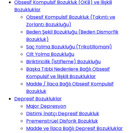
Obsesif Kompulsif Bozukluk (OKB) ve İlişkili
Bozukluklar
Obsesif Kompulsif Bozukluk (Takıntı ve
Zorlantı Bozukluğu)
Beden Şekil Bozukluğu (Beden Dismorfik
Bozukluk)
Saç Yolma Bozukluğu (Trikotillomani)
Cilt Yolma Bozukluğu
Biriktiricilik (İstifleme) Bozukluğu
Başka Tıbbi Nedenlere Bağlı Obsesif
Kompulsif ve İlişkili Bozukluklar
Madde / İlaca Bağlı Obsesif Kompulsif
Bozukluk
Depresif Bozukluklar
Major Depresyon
Distimi, İnatçı Depresif Bozukluk
Premenstrüel Disforik Bozukluk
Madde ve İlaca Bağlı Depresif Bozukluklar