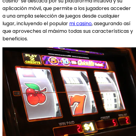
casino” se destaca por su plataforma intuitiva y su
aplicación móvil, que permite a los jugadores acceder
a una amplia selección de juegos desde cualquier
lugar, incluyendo el popular
mi casino
, asegurando así
que aproveches al máximo todas sus características y
beneficios.