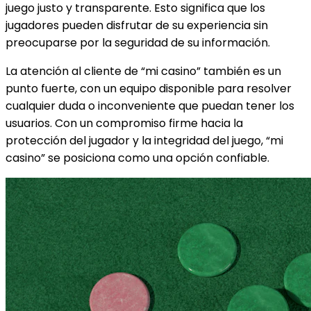
juego justo y transparente. Esto significa que los
jugadores pueden disfrutar de su experiencia sin
preocuparse por la seguridad de su información.
La atención al cliente de “mi casino” también es un
punto fuerte, con un equipo disponible para resolver
cualquier duda o inconveniente que puedan tener los
usuarios. Con un compromiso firme hacia la
protección del jugador y la integridad del juego, “mi
casino” se posiciona como una opción confiable.