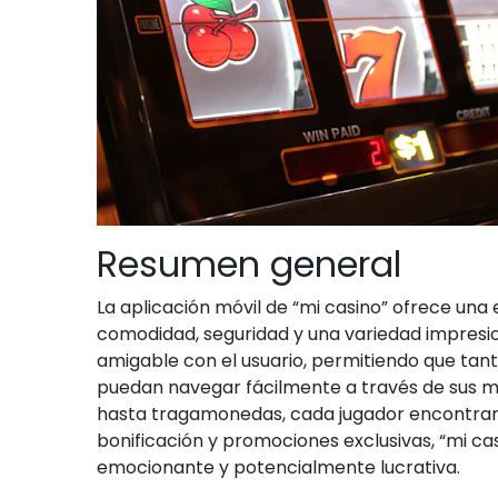
Resumen general
La aplicación móvil de “mi casino” ofrece una 
comodidad, seguridad y una variedad impresio
amigable con el usuario, permitiendo que ta
puedan navegar fácilmente a través de sus mú
hasta tragamonedas, cada jugador encontrará
bonificación y promociones exclusivas, “mi ca
emocionante y potencialmente lucrativa.