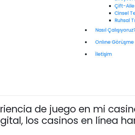
Çift-Ail
Cinsel T
Ruhsal T
Nasıl Çalışıyoruz
Onlıne Görüşme
İletişim
riencia de juego en mi casino
gital, los casinos en línea ha