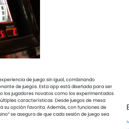
experiencia de juego sin igual, combinando
nante de juegos. Esta app está diseñada para ser
nto los jugadores novatos como los experimentados
ltiples características. Desde juegos de mesa
 su opción favorita. Además, con funciones de
sino” se asegura de que cada sesión de juego sea
A