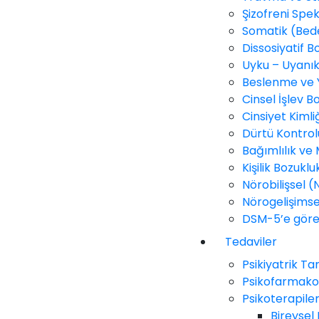
Şizofreni Spe
Somatik (Beden
Dissosiyatif B
Uyku – Uyanıkl
Beslenme ve 
Cinsel İşlev B
Cinsiyet Kim
Dürtü Kontrol
Bağımlılık ve
Kişilik Bozuklu
Nörobilişsel (
Nörogelişimse
DSM-5’e göre 
Tedaviler
Psikiyatrik T
Psikofarmakol
Psikoterapile
Bireysel