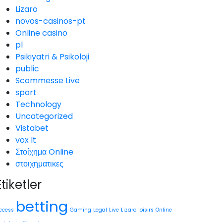
Lizaro
novos-casinos-pt
Online casino
pl
Psikiyatri & Psikoloji
public
Scommesse Live
sport
Technology
Uncategorized
Vistabet
vox lt
Στοίχημα Online
στοιχηματικες
Etiketler
betting
ccess
Gaming
Legal
Live
Lizaro
loisirs
Online