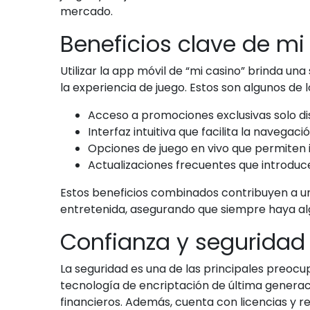
mercado.
Beneficios clave de mi
Utilizar la app móvil de “mi casino” brinda un
la experiencia de juego. Estos son algunos de
Acceso a promociones exclusivas solo di
Interfaz intuitiva que facilita la navegaci
Opciones de juego en vivo que permiten i
Actualizaciones frecuentes que introduce
Estos beneficios combinados contribuyen a u
entretenida, asegurando que siempre haya alg
Confianza y seguridad
La seguridad es una de las principales preocupa
tecnología de encriptación de última generac
financieros. Además, cuenta con licencias y r