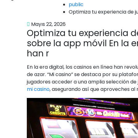
public
Optimiza tu experiencia de jue
Mayıs 22, 2026
Optimiza tu experiencia de
sobre la app móvil En la er
han r
En la era digital, los casinos en línea han rev
de azar. “Mi casino” se destaca por su platafor
jugadores acceder a una amplia selección de j
mi casino
, asegurando así que aproveches al 