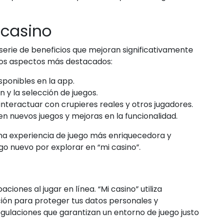
 casino
a serie de beneficios que mejoran significativamente
 los aspectos más destacados:
sponibles en la app.
ón y la selección de juegos.
nteractuar con crupieres reales y otros jugadores.
n nuevos juegos y mejoras en la funcionalidad.
na experiencia de juego más enriquecedora y
o nuevo por explorar en “mi casino”.
ciones al jugar en línea. “Mi casino” utiliza
ión para proteger tus datos personales y
egulaciones que garantizan un entorno de juego justo