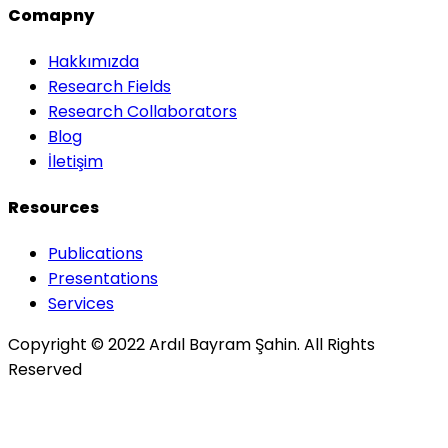
Comapny
Hakkımızda
Research Fields
Research Collaborators
Blog
İletişim
Resources
Publications
Presentations
Services
Copyright © 2022 Ardıl Bayram Şahin. All Rights
Reserved