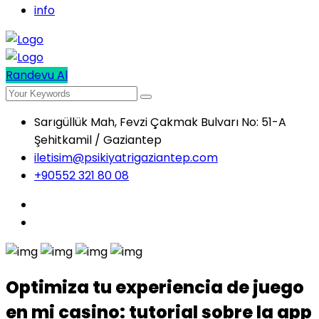
info
Randevu Al
Sarıgüllük Mah, Fevzi Çakmak Bulvarı No: 51-A
Şehitkamil / Gaziantep
iletisim@psikiyatrigaziantep.com
+90552 321 80 08
Optimiza tu experiencia de juego
en mi casino: tutorial sobre la app