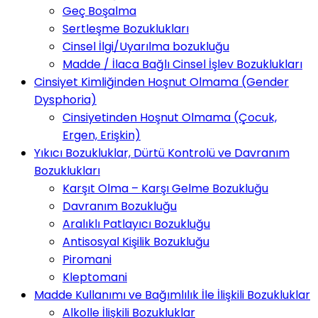
Geç Boşalma
Sertleşme Bozuklukları
Cinsel İlgi/Uyarılma bozukluğu
Madde / İlaca Bağlı Cinsel İşlev Bozuklukları
Cinsiyet Kimliğinden Hoşnut Olmama (Gender
Dysphoria)
Cinsiyetinden Hoşnut Olmama (Çocuk,
Ergen, Erişkin)
Yıkıcı Bozukluklar, Dürtü Kontrolü ve Davranım
Bozuklukları
Karşıt Olma – Karşı Gelme Bozukluğu
Davranım Bozukluğu
Aralıklı Patlayıcı Bozukluğu
Antisosyal Kişilik Bozukluğu
Piromani
Kleptomani
Madde Kullanımı ve Bağımlılık İle İlişkili Bozukluklar
Alkolle İlişkili Bozukluklar