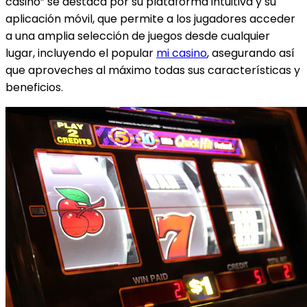
casino” se destaca por su plataforma intuitiva y su
aplicación móvil, que permite a los jugadores acceder
a una amplia selección de juegos desde cualquier
lugar, incluyendo el popular
mi casino
, asegurando así
que aproveches al máximo todas sus características y
beneficios.