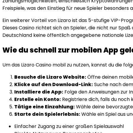
Zahlungsmöglichkeiten, einschließlich Kryptowährungen
Freispiele, was den Einstieg für neue Spieler besonders 
Ein weiterer Vorteil von Lizaro ist das 5-stufige VIP-Pr
Dieses Casino richtet sich an Spieler, die nicht nur Sp
Deutschland keine öffentlich angegebene nationale Li
Wie du schnell zur mobilen App ge
Um das Lizaro Casino mobil zu nutzen, kannst du die fol
Besuche die Lizaro Website:
Öffne deinen mobile
Klicke auf den Download-Link:
Suche nach dem L
Installiere die App:
Folge den Anweisungen zur In
Erstelle ein Konto:
Registriere dich, falls du noc
Tätige eine Einzahlung:
Wähle deine bevorzugte 
Starte dein Spielerlebnis:
Wähle ein Spiel aus un
Einfacher Zugang zu einer großen Spielauswahl