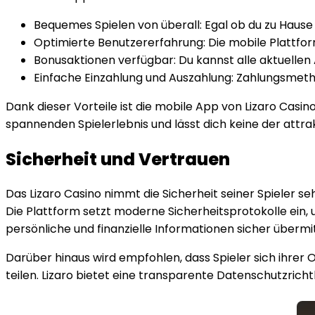
Bequemes Spielen von überall: Egal ob du zu Hause od
Optimierte Benutzererfahrung: Die mobile Plattform
Bonusaktionen verfügbar: Du kannst alle aktuellen
Einfache Einzahlung und Auszahlung: Zahlungsmetho
Dank dieser Vorteile ist die mobile App von Lizaro Casi
spannenden Spielerlebnis und lässt dich keine der attr
Sicherheit und Vertrauen
Das Lizaro Casino nimmt die Sicherheit seiner Spieler s
Die Plattform setzt moderne Sicherheitsprotokolle ein,
persönliche und finanzielle Informationen sicher übermi
Darüber hinaus wird empfohlen, dass Spieler sich ihrer 
teilen. Lizaro bietet eine transparente Datenschutzrich