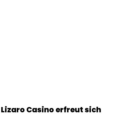
Lizaro Casino erfreut sich