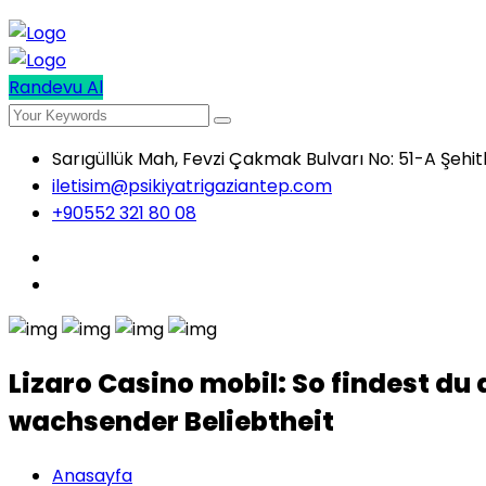
Randevu Al
Sarıgüllük Mah, Fevzi Çakmak Bulvarı No: 51-A Şehi
iletisim@psikiyatrigaziantep.com
+90552 321 80 08
Lizaro Casino mobil: So findest du
wachsender Beliebtheit
Anasayfa