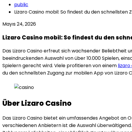
public
Lizaro Casino mobil: So findest du den schnellsten
Mayıs 24, 2026
Lizaro Casino mobil: So findest du den schn
Das Lizaro Casino erfreut sich wachsender Beliebtheit 
beeindruckenden Auswahl von über 10.000 Spielen, einsch
Spielern gerecht wird. Viele profitieren von einem
lizaro
du den schnellsten Zugang zur mobilen App von Lizaro Cas
Über Lizaro Casino
Das Lizaro Casino bietet ein umfassendes Angebot an Onl
verschiedenen Anbietern ist die Auswahl überwältigend. 