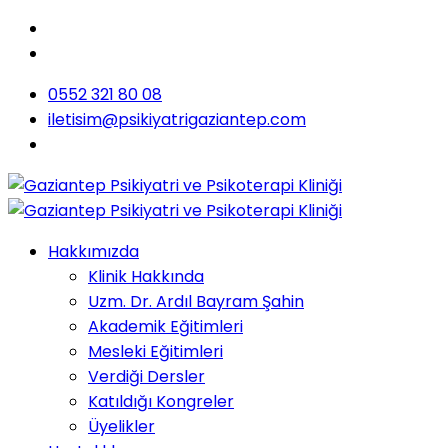
0552 321 80 08
iletisim@psikiyatrigaziantep.com
Hakkımızda
Klinik Hakkında
Uzm. Dr. Ardıl Bayram Şahin
Akademik Eğitimleri
Mesleki Eğitimleri
Verdiği Dersler
Katıldığı Kongreler
Üyelikler