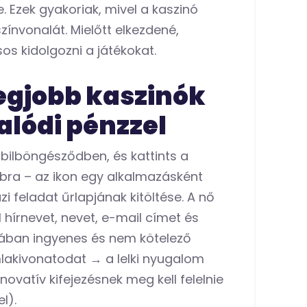
. Ezek gyakoriak, mivel a kaszinó
színvonalát.
Mielőtt elkezdené,
csos kidolgozni a játékokat.
egjobb kaszinók
alódi pénzzel
bilböngésződben, és kattints a
bra – az ikon egy alkalmazásként
i feladat űrlapjának kitöltése. A nő
 hírnevet, nevet, e-mail címet és
alában ingyenes és nem kötelező
lakivonatodat → a lelki nyugalom
novatív kifejezésnek meg kell felelnie
l).