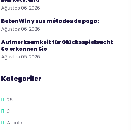
Ağustos 06, 2026
BetonWin y sus métodos de pago:
Ağustos 06, 2026
Aufmerksamkeit für Glücksspielsucht
So erkennen Sie
Ağustos 05, 2026
Kategoriler
25
3
Article