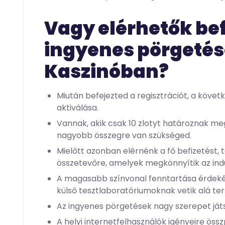
Vagy elérhetők bef
ingyenes pörgeté
Kaszinóban?
Miután befejezted a regisztrációt, a követk
aktiválása.
Vannak, akik csak 10 zlotyt határoznak meg
nagyobb összegre van szükséged.
Mielőtt azonban elérnénk a fő befizetést,
összetevőre, amelyek megkönnyítik az indu
A magasabb színvonal fenntartása érdeké
külső tesztlaboratóriumoknak vetik alá te
Az ingyenes pörgetések nagy szerepet játs
A helyi internetfelhasználók igényeire öss