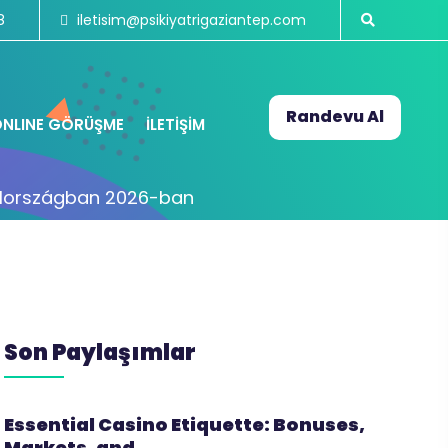
8
iletisim@psikiyatrigaziantep.com
Randevu Al
NLINE GÖRÜŞME
İLETIŞIM
yelországban 2026-ban
Son Paylaşımlar
Essential Casino Etiquette: Bonuses,
Markets, and