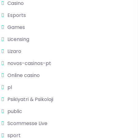
Casino
Esports
Games
Licensing
Lizaro
novos-casinos-pt
Online casino
pl
Psikiyatri & Psikoloji
public
Scommesse Live
sport