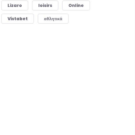
Lizaro
loisirs
Online
Vistabet
αθλητικά