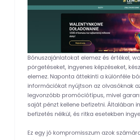
Bónuszajánlatokat elemez és értékel, w
pörgetéseket, ingyenes képzéseket, ké
elemez. Naponta áttekinti a különféle bó
információkat nyújtson az olvasóknak az 
legvonzóbb promóciótípus, mivel garant
saját pénzt kellene befizetni. Általában
befizetés nélkül, és ritka esetekben ing
Ez egy jó kompromisszum azok számára, 