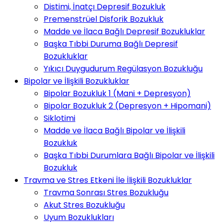
Distimi, İnatçı Depresif Bozukluk
Premenstrüel Disforik Bozukluk
Madde ve İlaca Bağlı Depresif Bozukluklar
Başka Tıbbi Duruma Bağlı Depresif
Bozukluklar
Yıkıcı Duygudurum Regülasyon Bozukluğu
Bipolar ve İlişkili Bozukluklar
Bipolar Bozukluk 1 (Mani + Depresyon)
Bipolar Bozukluk 2 (Depresyon + Hipomani)
Siklotimi
Madde ve İlaca Bağlı Bipolar ve İlişkili
Bozukluk
Başka Tıbbi Durumlara Bağlı Bipolar ve İlişkili
Bozukluk
Travma ve Stres Etkeni İle İlişkili Bozukluklar
Travma Sonrası Stres Bozukluğu
Akut Stres Bozukluğu
Uyum Bozuklukları