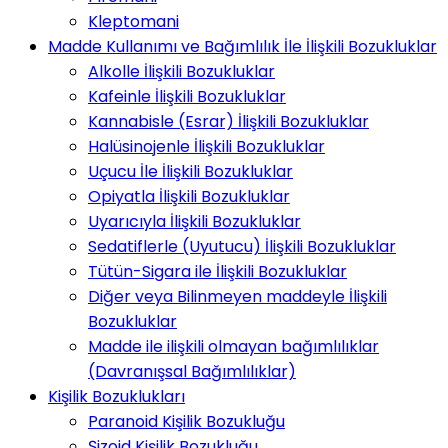
Kleptomani
Madde Kullanımı ve Bağımlılık İle İlişkili Bozukluklar
Alkolle İlişkili Bozukluklar
Kafeinle İlişkili Bozukluklar
Kannabisle (Esrar) İlişkili Bozukluklar
Halüsinojenle İlişkili Bozukluklar
Uçucu İle İlişkili Bozukluklar
Opiyatla İlişkili Bozukluklar
Uyarıcıyla İlişkili Bozukluklar
Sedatiflerle (Uyutucu) İlişkili Bozukluklar
Tütün-Sigara ile İlişkili Bozukluklar
Diğer veya Bilinmeyen maddeyle İlişkili
Bozukluklar
Madde ile ilişkili olmayan bağımlılıklar
(Davranışsal Bağımlılıklar)
Kişilik Bozuklukları
Paranoid Kişilik Bozukluğu
Şizoid Kişilik Bozukluğu