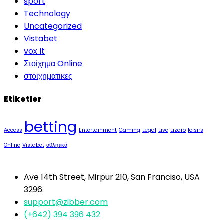
sport
Technology
Uncategorized
Vistabet
vox lt
Στοίχημα Online
στοιχηματικες
Etiketler
betting
Access
Entertainment
Gaming
Legal
Live
Lizaro
loisirs
Online
Vistabet
αθλητικά
Ave 14th Street, Mirpur 210, San Franciso, USA
3296.
support@zibber.com
(+642) 394 396 432