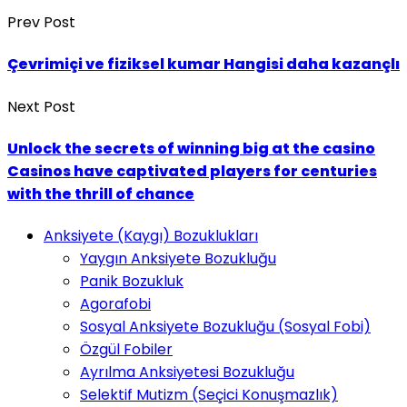
Prev Post
Çevrimiçi ve fiziksel kumar Hangisi daha kazançlı
Next Post
Unlock the secrets of winning big at the casino
Casinos have captivated players for centuries
with the thrill of chance
Anksiyete (Kaygı) Bozuklukları
Yaygın Anksiyete Bozukluğu
Panik Bozukluk
Agorafobi
Sosyal Anksiyete Bozukluğu (Sosyal Fobi)
Özgül Fobiler
Ayrılma Anksiyetesi Bozukluğu
Selektif Mutizm (Seçici Konuşmazlık)