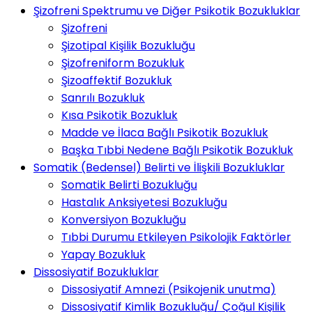
Şizofreni Spektrumu ve Diğer Psikotik Bozukluklar
Şizofreni
Şizotipal Kişilik Bozukluğu
Şizofreniform Bozukluk
Şizoaffektif Bozukluk
Sanrılı Bozukluk
Kısa Psikotik Bozukluk
Madde ve İlaca Bağlı Psikotik Bozukluk
Başka Tıbbi Nedene Bağlı Psikotik Bozukluk
Somatik (Bedensel) Belirti ve İlişkili Bozukluklar
Somatik Belirti Bozukluğu
Hastalık Anksiyetesi Bozukluğu
Konversiyon Bozukluğu
Tıbbi Durumu Etkileyen Psikolojik Faktörler
Yapay Bozukluk
Dissosiyatif Bozukluklar
Dissosiyatif Amnezi (Psikojenik unutma)
Dissosiyatif Kimlik Bozukluğu/ Çoğul Kişilik