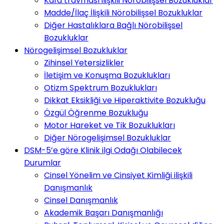
Kafa travması ilişkili Nörobilişsel Bozukluklar
Madde/İlaç İlişkili Nörobilişsel Bozukluklar
Diğer Hastalıklara Bağlı Nörobilişsel
Bozukluklar
Nörogelişimsel Bozukluklar
Zihinsel Yetersizlikler
İletişim ve Konuşma Bozuklukları
Otizm Spektrum Bozuklukları
Dikkat Eksikliği ve Hiperaktivite Bozukluğu
Özgül Öğrenme Bozukluğu
Motor Hareket ve Tik Bozuklukları
Diğer Nörogelişimsel Bozukluklar
DSM-5’e göre Klinik ilgi Odağı Olabilecek
Durumlar
Cinsel Yönelim ve Cinsiyet Kimliği ilişkili
Danışmanlık
Cinsel Danışmanlık
Akademik Başarı Danışmanlığı