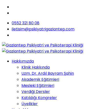
0552 321 80 08
iletisim@psikiyatrigaziantep.com
Hakkımızda
Klinik Hakkında
Uzm. Dr. Ardıl Bayram Şahin
Akademik Eğitimleri
Mesleki Eğitimleri
Verdiği Dersler
Katıldığı Kongreler
Üyelikler