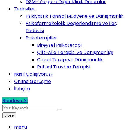
DSM-5’e göre Diğer Klinik Durumlar
Tedaviler
Psikiyatrik Tanısal Muayene ve Danışmanlık
Psikofarmakolojik Değerlendirme ve İlaç
Tedavisi
Psikoterapiler
Bireysel Psikoterapi
Çift-Aile Terapisi ve Danışmanlığı
Cinsel Terapi ve Danışmanlık
Ruhsal Travma Terapisi
Nasıl Çalışıyoruz?
Onlıne Görüşme
İletişim
Randevu Al
close
menu