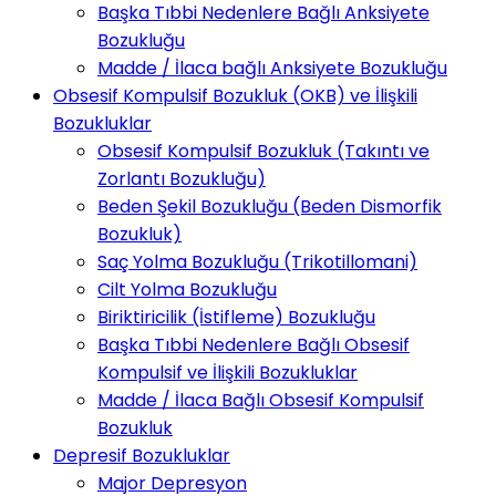
Başka Tıbbi Nedenlere Bağlı Anksiyete
Bozukluğu
Madde / İlaca bağlı Anksiyete Bozukluğu
Obsesif Kompulsif Bozukluk (OKB) ve İlişkili
Bozukluklar
Obsesif Kompulsif Bozukluk (Takıntı ve
Zorlantı Bozukluğu)
Beden Şekil Bozukluğu (Beden Dismorfik
Bozukluk)
Saç Yolma Bozukluğu (Trikotillomani)
Cilt Yolma Bozukluğu
Biriktiricilik (İstifleme) Bozukluğu
Başka Tıbbi Nedenlere Bağlı Obsesif
Kompulsif ve İlişkili Bozukluklar
Madde / İlaca Bağlı Obsesif Kompulsif
Bozukluk
Depresif Bozukluklar
Major Depresyon