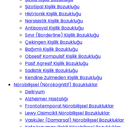
Şizotipal Kişilik Bozukluğu
Histrionik Kişilik Bozukluğu
Narsisistik Kişilik Bozukluğu
Antisosyal Kişilik Bozukluğu
Sınır (Borderline) Kişilik Bozukluğu
Çekingen Kişilik Bozukluğu
Bağımlı Kişilik Bozukluğu
Obsesif Kompulsif Kişilik Bozukluğu
Pasif Agresif Kişilik Bozukluğu
Sadistik Kişilik Bozukluğu
Kendine Zulmeden Kişilik Bozukluğu
Nörobilişsel (Nörokognitif) Bozukluklar
Deliryum
Alzheimer Hastalığı
Frontotemporal Nörobilişsel Bozukluklar
Lewy Cisimcikli Nörobilişsel Bozukluklar
Vasküler (Damarsal) Nörobilişsel Bozukluklar