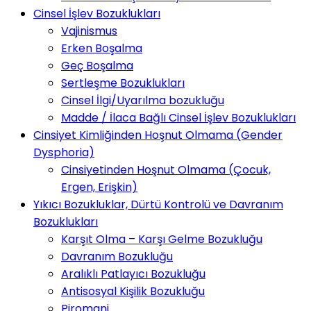
Cinsel İşlev Bozuklukları
Vajinismus
Erken Boşalma
Geç Boşalma
Sertleşme Bozuklukları
Cinsel İlgi/Uyarılma bozukluğu
Madde / İlaca Bağlı Cinsel İşlev Bozuklukları
Cinsiyet Kimliğinden Hoşnut Olmama (Gender
Dysphoria)
Cinsiyetinden Hoşnut Olmama (Çocuk,
Ergen, Erişkin)
Yıkıcı Bozukluklar, Dürtü Kontrolü ve Davranım
Bozuklukları
Karşıt Olma – Karşı Gelme Bozukluğu
Davranım Bozukluğu
Aralıklı Patlayıcı Bozukluğu
Antisosyal Kişilik Bozukluğu
Piromani