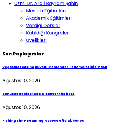
Uzm. Dr. Ardıl Bayram Şahin
Mesleki Eğitimleri
Akademik Eğitimleri
Verdiği Dersler
Katıldığı Kongreler
Üyelikleri
Son Paylaşımlar
VegasSlot casino güvenlik önlemleri: ödemelerinizi nasıl
Ağustos 10, 2026
Bonuses at BlockBet: Discover the best
Ağustos 10, 2026
Fishing Time BGaming: acceso oficial, bonos