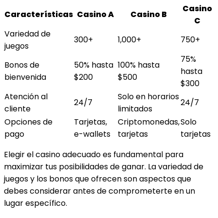
Casino
Características
Casino A
Casino B
C
Variedad de
300+
1,000+
750+
juegos
75%
Bonos de
50% hasta
100% hasta
hasta
bienvenida
$200
$500
$300
Atención al
Solo en horarios
24/7
24/7
cliente
limitados
Opciones de
Tarjetas,
Criptomonedas,
Solo
pago
e-wallets
tarjetas
tarjetas
Elegir el casino adecuado es fundamental para
maximizar tus posibilidades de ganar. La variedad de
juegos y los bonos que ofrecen son aspectos que
debes considerar antes de comprometerte en un
lugar específico.