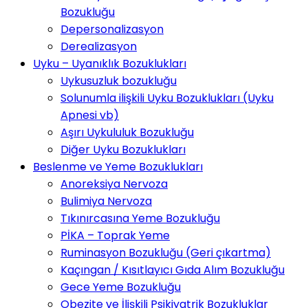
Bozukluğu
Depersonalizasyon
Derealizasyon
Uyku – Uyanıklık Bozuklukları
Uykusuzluk bozukluğu
Solunumla ilişkili Uyku Bozuklukları (Uyku
Apnesi vb)
Aşırı Uykululuk Bozukluğu
Diğer Uyku Bozuklukları
Beslenme ve Yeme Bozuklukları
Anoreksiya Nervoza
Bulimiya Nervoza
Tıkınırcasına Yeme Bozukluğu
PİKA – Toprak Yeme
Ruminasyon Bozukluğu (Geri çıkartma)
Kaçıngan / Kısıtlayıcı Gıda Alım Bozukluğu
Gece Yeme Bozukluğu
Obezite ve İlişkili Psikiyatrik Bozukluklar