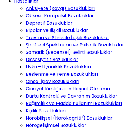
Hastalıklar
Anksiyete (Kaygı) Bozuklukları
Obsesif Kompulsif Bozukluklar
Depresif Bozukluklar
Bipolar ve İlişkili Bozukluklar
Travma ve Stres ile İlişkili Bozukluklar
Şizofreni Spektrumu ve Psikotik Bozukluklar
Somatik (Bedensel) Belirti Bozuklukları
Dissosiyatif Bozukluklar
Uyku – Uyanıklık Bozuklukları
Beslenme ve Yeme Bozuklukları
Cinsel İşlev Bozuklukları
Cinsiyet Kimliğinden Hoşnut Olmama
Dürtü Kontrolü ve Davranım Bozuklukları
Bağımlılık ve Madde Kullanımı Bozuklukları
Kişilik Bozuklukları
Nörobilişsel (Nörokognitif) Bozukluklar
Nörogelişimsel Bozukluklar