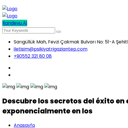
Randevu Al
Sarıgüllük Mah, Fevzi Çakmak Bulvarı No: 51-A Şehi
iletisim@psikiyatrigaziantep.com
+90552 321 80 08
Descubre los secretos del éxito en 
exponencialmente en los
Anasayfa