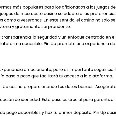
rmas más populares para los aficionados a los juegos de a
uegos de mesa, este casino se adapta a las preferencias
 como a veteranos. En este sentido, el casino no solo se
actoria y gratamente sorprendente.
 transparencia, la seguridad y un enfoque centrado en el 
 plataforma accesible, Pin Up promete una experiencia de 
 experiencia emocionante, pero es importante seguir cie
ía paso a paso que facilitará tu acceso a la plataforma.
Pin Up casino proporcionando tus datos básicos. Asegúrat
ación de identidad. Este paso es crucial para garantizar l
 pago disponibles y haz tu primer depósito. Pin Up casin