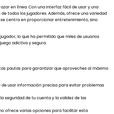
zar en línea. Con una interfaz fácil de usar y una
 de todos los jugadores. Además, ofrece una variedad
 se centra en proporcionar entretenimiento, sino
jugador, lo que ha permitido que miles de usuarios
juego adictiva y segura.
rtas pautas para garantizar que aproveches al máximo
e de usar información precisa para evitar problemas
a seguridad de tu cuenta y la validez de las
o ofrece varias opciones para facilitar esta