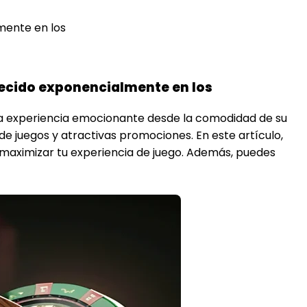
lmente en los
crecido exponencialmente en los
una experiencia emocionante desde la comodidad de su
e juegos y atractivas promociones. En este artículo,
a maximizar tu experiencia de juego. Además, puedes