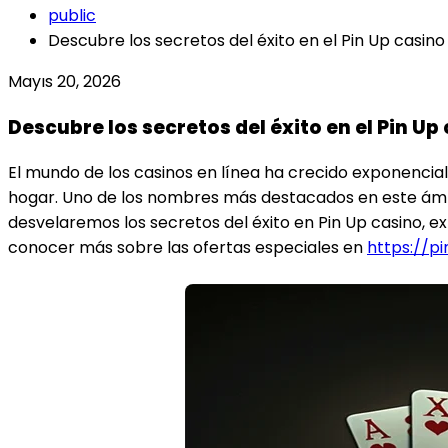
public
Descubre los secretos del éxito en el Pin Up casin
Mayıs 20, 2026
Descubre los secretos del éxito en el Pin U
El mundo de los casinos en línea ha crecido exponencia
hogar. Uno de los nombres más destacados en este ámbit
desvelaremos los secretos del éxito en Pin Up casino, e
conocer más sobre las ofertas especiales en
https://p