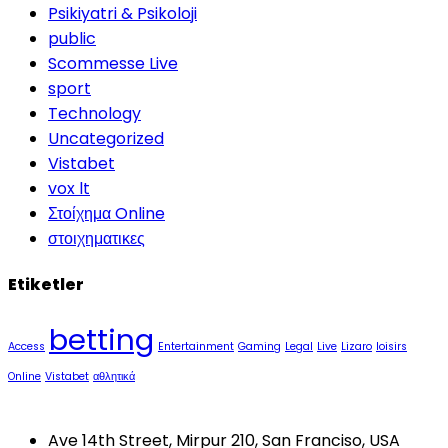
Psikiyatri & Psikoloji
public
Scommesse Live
sport
Technology
Uncategorized
Vistabet
vox lt
Στοίχημα Online
στοιχηματικες
Etiketler
betting
Access
Entertainment
Gaming
Legal
Live
Lizaro
loisirs
Online
Vistabet
αθλητικά
Ave 14th Street, Mirpur 210, San Franciso, USA