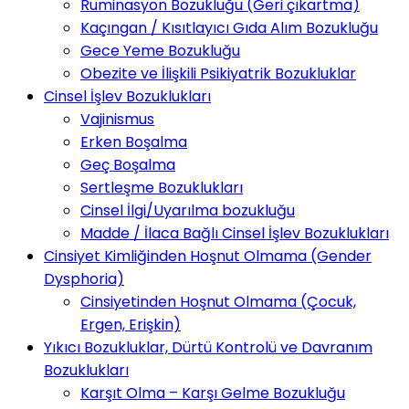
Ruminasyon Bozukluğu (Geri çıkartma)
Kaçıngan / Kısıtlayıcı Gıda Alım Bozukluğu
Gece Yeme Bozukluğu
Obezite ve İlişkili Psikiyatrik Bozukluklar
Cinsel İşlev Bozuklukları
Vajinismus
Erken Boşalma
Geç Boşalma
Sertleşme Bozuklukları
Cinsel İlgi/Uyarılma bozukluğu
Madde / İlaca Bağlı Cinsel İşlev Bozuklukları
Cinsiyet Kimliğinden Hoşnut Olmama (Gender
Dysphoria)
Cinsiyetinden Hoşnut Olmama (Çocuk,
Ergen, Erişkin)
Yıkıcı Bozukluklar, Dürtü Kontrolü ve Davranım
Bozuklukları
Karşıt Olma – Karşı Gelme Bozukluğu