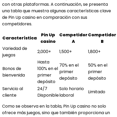
con otras plataformas. A continuación, se presenta
una tabla que muestra algunas características clave
de Pin Up casino en comparación con sus
competidores.
Pin Up
Competidor
Competidor
Característica
casino
A
B
Variedad de
2,000+
1,500+
1,800+
juegos
Hasta
70% en el
50% en el
Bonos de
100% en el
primer
primer
bienvenida
primer
depósito
depósito
depósito
Servicio al
24/7
Solo horario
Limitado
cliente
Disponible
laboral
Como se observa en la tabla, Pin Up casino no solo
ofrece más juegos, sino que también proporciona un