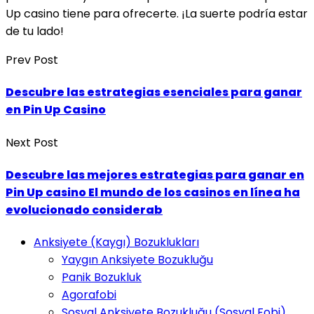
Up casino tiene para ofrecerte. ¡La suerte podría estar
de tu lado!
Prev Post
Descubre las estrategias esenciales para ganar
en Pin Up Casino
Next Post
Descubre las mejores estrategias para ganar en
Pin Up casino El mundo de los casinos en línea ha
evolucionado considerab
Anksiyete (Kaygı) Bozuklukları
Yaygın Anksiyete Bozukluğu
Panik Bozukluk
Agorafobi
Sosyal Anksiyete Bozukluğu (Sosyal Fobi)