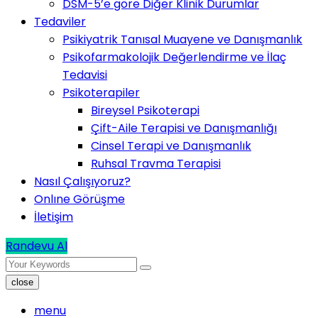
DSM-5’e göre Diğer Klinik Durumlar
Tedaviler
Psikiyatrik Tanısal Muayene ve Danışmanlık
Psikofarmakolojik Değerlendirme ve İlaç
Tedavisi
Psikoterapiler
Bireysel Psikoterapi
Çift-Aile Terapisi ve Danışmanlığı
Cinsel Terapi ve Danışmanlık
Ruhsal Travma Terapisi
Nasıl Çalışıyoruz?
Onlıne Görüşme
İletişim
Randevu Al
close
menu