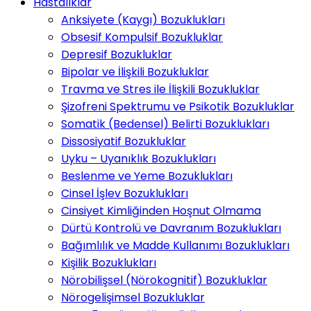
Hastalıklar
Anksiyete (Kaygı) Bozuklukları
Obsesif Kompulsif Bozukluklar
Depresif Bozukluklar
Bipolar ve İlişkili Bozukluklar
Travma ve Stres ile İlişkili Bozukluklar
Şizofreni Spektrumu ve Psikotik Bozukluklar
Somatik (Bedensel) Belirti Bozuklukları
Dissosiyatif Bozukluklar
Uyku – Uyanıklık Bozuklukları
Beslenme ve Yeme Bozuklukları
Cinsel İşlev Bozuklukları
Cinsiyet Kimliğinden Hoşnut Olmama
Dürtü Kontrolü ve Davranım Bozuklukları
Bağımlılık ve Madde Kullanımı Bozuklukları
Kişilik Bozuklukları
Nörobilişsel (Nörokognitif) Bozukluklar
Nörogelişimsel Bozukluklar