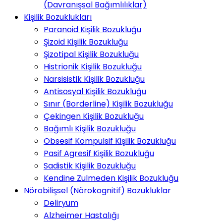
(Davranışsal Bağımlılıklar)
Kişilik Bozuklukları
Paranoid Kişilik Bozukluğu
Şizoid Kişilik Bozukluğu
Şizotipal Kişilik Bozukluğu
Histrionik Kişilik Bozukluğu
Narsisistik Kişilik Bozukluğu
Antisosyal Kişilik Bozukluğu
Sınır (Borderline) Kişilik Bozukluğu
Çekingen Kişilik Bozukluğu
Bağımlı Kişilik Bozukluğu
Obsesif Kompulsif Kişilik Bozukluğu
Pasif Agresif Kişilik Bozukluğu
Sadistik Kişilik Bozukluğu
Kendine Zulmeden Kişilik Bozukluğu
Nörobilişsel (Nörokognitif) Bozukluklar
Deliryum
Alzheimer Hastalığı