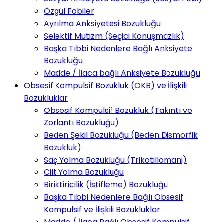
Özgül Fobiler
Ayrılma Anksiyetesi Bozukluğu
Selektif Mutizm (Seçici Konuşmazlık)
Başka Tıbbi Nedenlere Bağlı Anksiyete
Bozukluğu
Madde / İlaca bağlı Anksiyete Bozukluğu
Obsesif Kompulsif Bozukluk (OKB) ve İlişkili
Bozukluklar
Obsesif Kompulsif Bozukluk (Takıntı ve
Zorlantı Bozukluğu)
Beden Şekil Bozukluğu (Beden Dismorfik
Bozukluk)
Saç Yolma Bozukluğu (Trikotillomani)
Cilt Yolma Bozukluğu
Biriktiricilik (İstifleme) Bozukluğu
Başka Tıbbi Nedenlere Bağlı Obsesif
Kompulsif ve İlişkili Bozukluklar
Madde / İlaca Bağlı Obsesif Kompulsif