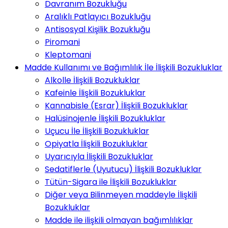
Davranım Bozukluğu
Aralıklı Patlayıcı Bozukluğu
Antisosyal Kişilik Bozukluğu
Piromani
Kleptomani
Madde Kullanımı ve Bağımlılık İle İlişkili Bozukluklar
Alkolle İlişkili Bozukluklar
Kafeinle İlişkili Bozukluklar
Kannabisle (Esrar) İlişkili Bozukluklar
Halüsinojenle İlişkili Bozukluklar
Uçucu İle İlişkili Bozukluklar
Opiyatla İlişkili Bozukluklar
Uyarıcıyla İlişkili Bozukluklar
Sedatiflerle (Uyutucu) İlişkili Bozukluklar
Tütün-Sigara ile İlişkili Bozukluklar
Diğer veya Bilinmeyen maddeyle İlişkili
Bozukluklar
Madde ile ilişkili olmayan bağımlılıklar