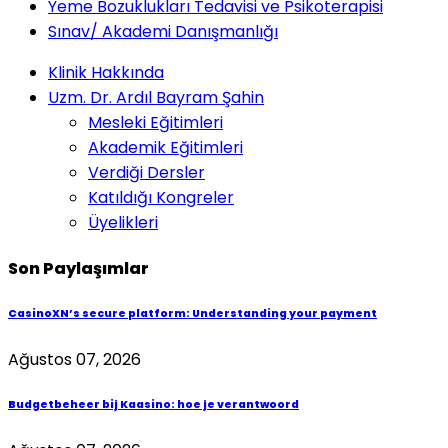
Yeme Bozuklukları Tedavisi ve Psikoterapisi
Sınav/ Akademi Danışmanlığı
Klinik Hakkında
Uzm. Dr. Ardıl Bayram Şahin
Mesleki Eğitimleri
Akademik Eğitimleri
Verdiği Dersler
Katıldığı Kongreler
Üyelikleri
Son Paylaşımlar
CasinoXN’s secure platform: Understanding your payment
Ağustos 07, 2026
Budgetbeheer bij Kaasino: hoe je verantwoord