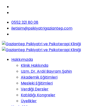
0552 321 80 08
iletisim@psikiyatrigaziantep.com
Hakkımızda
Klinik Hakkında
Uzm. Dr. Ardıl Bayram Şahin
Akademik Eğitimleri
Mesleki Eğitimleri
Verdiği Dersler
Katıldığı Kongreler
Üyelikler