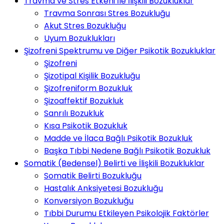
Travma ve Stres Etkeni İle İlişkili Bozukluklar
Travma Sonrası Stres Bozukluğu
Akut Stres Bozukluğu
Uyum Bozuklukları
Şizofreni Spektrumu ve Diğer Psikotik Bozukluklar
Şizofreni
Şizotipal Kişilik Bozukluğu
Şizofreniform Bozukluk
Şizoaffektif Bozukluk
Sanrılı Bozukluk
Kısa Psikotik Bozukluk
Madde ve İlaca Bağlı Psikotik Bozukluk
Başka Tıbbi Nedene Bağlı Psikotik Bozukluk
Somatik (Bedensel) Belirti ve İlişkili Bozukluklar
Somatik Belirti Bozukluğu
Hastalık Anksiyetesi Bozukluğu
Konversiyon Bozukluğu
Tıbbi Durumu Etkileyen Psikolojik Faktörler