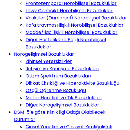
Frontotemporal Nörobilişsel Bozukluklar
Lewy Cisimcikli Nörobilişsel Bozukluklar
Vasküler (Damarsal) Nörobilişsel Bozukluklar
Kafa travması ilişkili Nörobilişsel Bozukluklar
Madde/İlaç İlişkili Nörobilişsel Bozukluklar
Diğer Hastalıklara Bağlı Nörobilişsel
Bozukluklar
Nörogelişimsel Bozukluklar
Zihinsel Yetersizlikler
İletişim ve Konuşma Bozuklukları
Otizm Spektrum Bozuklukları
Dikkat Eksikliği ve Hiperaktivite Bozukluğu
Özgül Öğrenme Bozukluğu
Motor Hareket ve Tik Bozuklukları
Diğer Nörogelişimsel Bozukluklar
DSM-5’e göre Klinik ilgi Odağı Olabilecek
Durumlar
Cinsel Yönelim ve Cinsiyet Kimliği ilişkili