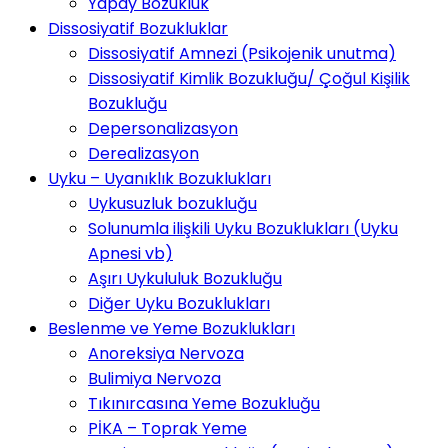
Yapay Bozukluk
Dissosiyatif Bozukluklar
Dissosiyatif Amnezi (Psikojenik unutma)
Dissosiyatif Kimlik Bozukluğu/ Çoğul Kişilik
Bozukluğu
Depersonalizasyon
Derealizasyon
Uyku – Uyanıklık Bozuklukları
Uykusuzluk bozukluğu
Solunumla ilişkili Uyku Bozuklukları (Uyku
Apnesi vb)
Aşırı Uykululuk Bozukluğu
Diğer Uyku Bozuklukları
Beslenme ve Yeme Bozuklukları
Anoreksiya Nervoza
Bulimiya Nervoza
Tıkınırcasına Yeme Bozukluğu
PİKA – Toprak Yeme