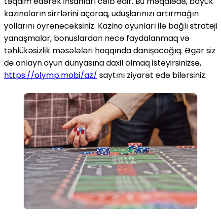
təqdim edərək insanları cəlb edir. Bu məqalədə, böyük
kazinoların sirrlərini açaraq, uduşlarınızı artırmağın
yollarını öyrənəcəksiniz. Kazino oyunları ilə bağlı strateji
yanaşmalar, bonuslardan necə faydalanmaq və
təhlükəsizlik məsələləri haqqında danışacağıq. Əgər siz
də onlayn oyun dünyasına daxil olmaq istəyirsinizsə,
https://olymp.mobi/az/
saytını ziyarət edə bilərsiniz.