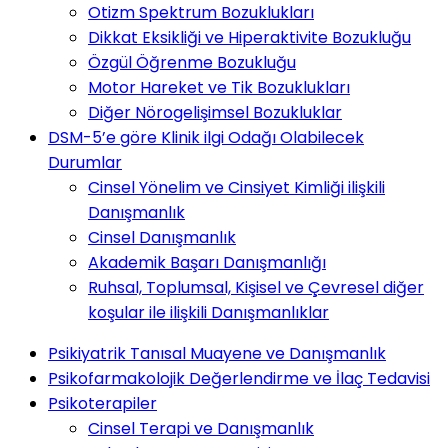
Otizm Spektrum Bozuklukları
Dikkat Eksikliği ve Hiperaktivite Bozukluğu
Özgül Öğrenme Bozukluğu
Motor Hareket ve Tik Bozuklukları
Diğer Nörogelişimsel Bozukluklar
DSM-5’e göre Klinik ilgi Odağı Olabilecek
Durumlar
Cinsel Yönelim ve Cinsiyet Kimliği ilişkili
Danışmanlık
Cinsel Danışmanlık
Akademik Başarı Danışmanlığı
Ruhsal, Toplumsal, Kişisel ve Çevresel diğer
koşular ile ilişkili Danışmanlıklar
Psikiyatrik Tanısal Muayene ve Danışmanlık
Psikofarmakolojik Değerlendirme ve İlaç Tedavisi
Psikoterapiler
Cinsel Terapi ve Danışmanlık