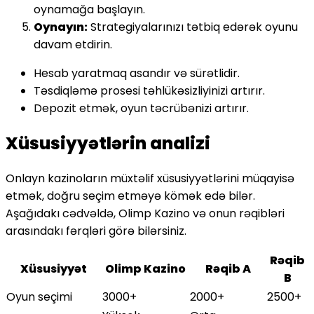
oynamağa başlayın.
Oynayın:
Strategiyalarınızı tətbiq edərək oyunu
davam etdirin.
Hesab yaratmaq asandır və sürətlidir.
Təsdiqləmə prosesi təhlükəsizliyinizi artırır.
Depozit etmək, oyun təcrübənizi artırır.
Xüsusiyyətlərin analizi
Onlayn kazinoların müxtəlif xüsusiyyətlərini müqayisə
etmək, doğru seçim etməyə kömək edə bilər.
Aşağıdakı cədvəldə, Olimp Kazino və onun rəqibləri
arasındakı fərqləri görə bilərsiniz.
Rəqib
Xüsusiyyət
Olimp Kazino
Rəqib A
B
Oyun seçimi
3000+
2000+
2500+