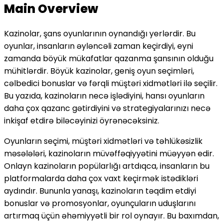
Main Overview
Kazinolar, şans oyunlarının oynandığı yerlərdir. Bu
oyunlar, insanların əyləncəli zaman keçirdiyi, eyni
zamanda böyük mükafatlar qazanma şansının olduğu
mühitlərdir. Böyük kazinolar, geniş oyun seçimləri,
cəlbedici bonuslar və fərqli müştəri xidmətləri ilə seçilir.
Bu yazıda, kazinoların necə işlədiyini, hansı oyunların
daha çox qazanc gətirdiyini və strategiyalarınızı necə
inkişaf etdirə biləcəyinizi öyrənəcəksiniz.
Oyunların seçimi, müştəri xidmətləri və təhlükəsizlik
məsələləri, kazinoların müvəffəqiyyətini müəyyən edir.
Onlayn kazinoların popülarlığı artdıqca, insanların bu
platformalarda daha çox vaxt keçirmək istədikləri
aydındır. Bununla yanaşı, kazinoların təqdim etdiyi
bonuslar və promosyonlar, oyunçuların uduşlarını
artırmaq üçün əhəmiyyətli bir rol oynayır. Bu baxımdan,