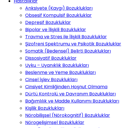
Hastalıklar
Anksiyete (Kaygı) Bozuklukları
Obsesif Kompulsif Bozukluklar
Depresif Bozukluklar
Bipolar ve İlişkili Bozukluklar
Travma ve Stres ile İlişkili Bozukluklar
Şizofreni Spektrumu ve Psikotik Bozukluklar
Somatik (Bedensel) Belirti Bozuklukları
Dissosiyatif Bozukluklar
Uyku – Uyanıklık Bozuklukları
Beslenme ve Yeme Bozuklukları
Cinsel İşlev Bozuklukları
Cinsiyet Kimliğinden Hoşnut Olmama
Dürtü Kontrolü ve Davranım Bozuklukları
Bağımlılık ve Madde Kullanımı Bozuklukları
Kişilik Bozuklukları
Nörobilişsel (Nörokognitif) Bozukluklar
Nörogelişimsel Bozukluklar