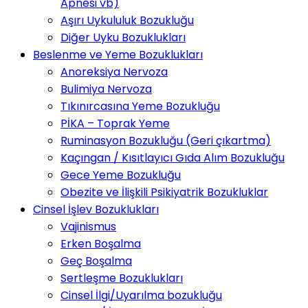
Apnesi vb)
Aşırı Uykululuk Bozukluğu
Diğer Uyku Bozuklukları
Beslenme ve Yeme Bozuklukları
Anoreksiya Nervoza
Bulimiya Nervoza
Tıkınırcasına Yeme Bozukluğu
PİKA – Toprak Yeme
Ruminasyon Bozukluğu (Geri çıkartma)
Kaçıngan / Kısıtlayıcı Gıda Alım Bozukluğu
Gece Yeme Bozukluğu
Obezite ve İlişkili Psikiyatrik Bozukluklar
Cinsel İşlev Bozuklukları
Vajinismus
Erken Boşalma
Geç Boşalma
Sertleşme Bozuklukları
Cinsel İlgi/Uyarılma bozukluğu