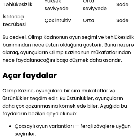
Yüksək
Orta
Təhlükəsizlik
Sadə
səviyyədə
səviyyədə
İstifadəçi
Çox intuitiv
Orta
Sadə
təcrübəsi
Bu cədvəl, Olimp Kazinonun oyun seçimi və təhlükəsizlik
baxımından necə üstün olduğunu göstərir. Bunu nəzərə
alaraq, oyunçuların Olimp Kazinonun mükafatlarından
necə faydalanacağını başa düşmək daha asandır.
Açar faydalar
Olimp Kazino, oyunçulara bir sıra mükafatlar və
üstünlüklər təqdim edir. Bu üstünlüklər, oyunçuların
daha çox qazanmasına kömək edə bilər. Aşağıda bu
faydaların bəziləri qeyd olunub:
Çoxsaylı oyun variantları — fərqli zövqlərə uyğun
seçimlər.