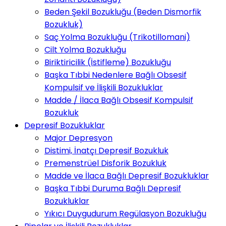
Beden Şekil Bozukluğu (Beden Dismorfik
Bozukluk)
Saç Yolma Bozukluğu (Trikotillomani)
Cilt Yolma Bozukluğu
Biriktiricilik (İstifleme) Bozukluğu
Başka Tıbbi Nedenlere Bağlı Obsesif
Kompulsif ve İlişkili Bozukluklar
Madde / İlaca Bağlı Obsesif Kompulsif
Bozukluk
Depresif Bozukluklar
Major Depresyon
Distimi, İnatçı Depresif Bozukluk
Premenstrüel Disforik Bozukluk
Madde ve İlaca Bağlı Depresif Bozukluklar
Başka Tıbbi Duruma Bağlı Depresif
Bozukluklar
Yıkıcı Duygudurum Regülasyon Bozukluğu