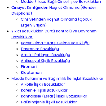
Madde / İlaca Bağlı Cinsel İşlev Bozuklukları
Cinsiyet Kimliğinden Hoşnut Olmama (Gender
Dysphoria)
Cinsiyetinden Hoşnut Olmama (Çocuk,
Ergen, Erişkin)
Yıkıcı Bozukluklar, Dürtü Kontrolü ve Davranım
Bozuklukları
Karşıt Olma – Karşı Gelme Bozukluğu
Davranım Bozukluğu
Aralıklı Patlayıcı Bozukluğu
Antisosyal Kişilik Bozukluğu
Piromani
Kleptomani
Madde Kullanımı ve Bağımlılık İle İlişkili Bozukluklar
Alkolle İlişkili Bozukluklar
Kafeinle İlişkili Bozukluklar
Kannabisle (Esrar) İlişkili Bozukluklar
Halüsinojenle İlişkili Bozukluklar