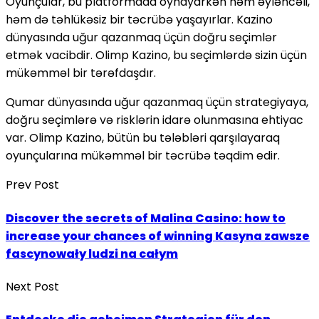
Oyunçular, bu platformada oynayarkən həm əyləncəli,
həm də təhlükəsiz bir təcrübə yaşayırlar. Kazino
dünyasında uğur qazanmaq üçün doğru seçimlər
etmək vacibdir. Olimp Kazino, bu seçimlərdə sizin üçün
mükəmməl bir tərəfdaşdır.
Qumar dünyasında uğur qazanmaq üçün strategiyaya,
doğru seçimlərə və risklərin idarə olunmasına ehtiyac
var. Olimp Kazino, bütün bu tələbləri qarşılayaraq
oyunçularına mükəmməl bir təcrübə təqdim edir.
Prev Post
Discover the secrets of Malina Casino: how to
increase your chances of winning Kasyna zawsze
fascynowały ludzi na całym
Next Post