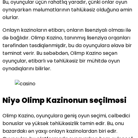
Bu, oyunçular üçün rahatlıq yaradır, çünki onlar oyun
oynayarkən məlumatlarının təhlükəsiz olduğuna əmin
olurlar.
Onlayn kazinoların etibarı, onların lisenziyalı olması ilə
də bağlıdır. Olimp Kazino, tanınmış lisenziya orqanları
tərəfindən təsdiqlənmişdir, bu da oyunçulara əlavə bir
təminat verir. Bu səbəbdən, Olimp Kazino seçən
oyunçular, etibarlı və təhlükəsiz bir mühitdə oyun
oynadıqlarını bilirlər.
Niyə Olimp Kazinonun seçilməsi
Olimp Kazino, oyunçulara geniş oyun seçimi, cəlbedici
bonuslar və yüksək təhlükəsizlik təmin edir. Bu, onu
bazardakı ən yaxşı onlayn kazinolardan biri edir.