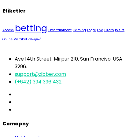
Etiketler
betting
Access
Entertainment
Gaming
Legal
Live
Lizaro
loisirs
Online
Vistabet
αθλητικά
Ave 14th Street, Mirpur 210, San Franciso, USA
3296.
support@zibber.com
(+642) 394 396 432
Comapny