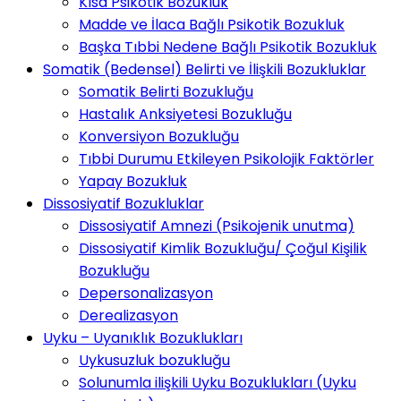
Kısa Psikotik Bozukluk
Madde ve İlaca Bağlı Psikotik Bozukluk
Başka Tıbbi Nedene Bağlı Psikotik Bozukluk
Somatik (Bedensel) Belirti ve İlişkili Bozukluklar
Somatik Belirti Bozukluğu
Hastalık Anksiyetesi Bozukluğu
Konversiyon Bozukluğu
Tıbbi Durumu Etkileyen Psikolojik Faktörler
Yapay Bozukluk
Dissosiyatif Bozukluklar
Dissosiyatif Amnezi (Psikojenik unutma)
Dissosiyatif Kimlik Bozukluğu/ Çoğul Kişilik
Bozukluğu
Depersonalizasyon
Derealizasyon
Uyku – Uyanıklık Bozuklukları
Uykusuzluk bozukluğu
Solunumla ilişkili Uyku Bozuklukları (Uyku