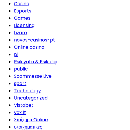
Casino
Esports
Games
Licensing
Lizaro
novos-casinos-pt
Online casino
pl
Psikiyatri & Psikoloji
public
Scommesse Live
sport
Technology
Uncategorized
Vistabet
vox lt
Στοίχημα Online
στοιχηματικες