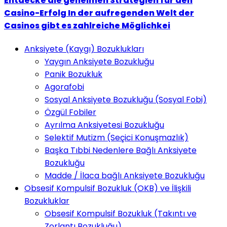
Entdecke die geheimen Strategien für den
Casino-Erfolg In der aufregenden Welt der
Casinos gibt es zahlreiche Möglichkei
Anksiyete (Kaygı) Bozuklukları
Yaygın Anksiyete Bozukluğu
Panik Bozukluk
Agorafobi
Sosyal Anksiyete Bozukluğu (Sosyal Fobi)
Özgül Fobiler
Ayrılma Anksiyetesi Bozukluğu
Selektif Mutizm (Seçici Konuşmazlık)
Başka Tıbbi Nedenlere Bağlı Anksiyete
Bozukluğu
Madde / İlaca bağlı Anksiyete Bozukluğu
Obsesif Kompulsif Bozukluk (OKB) ve İlişkili
Bozukluklar
Obsesif Kompulsif Bozukluk (Takıntı ve
Zorlantı Bozukluğu)