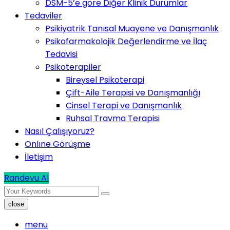
DSM-5’e göre Diğer Klinik Durumlar
Tedaviler
Psikiyatrik Tanısal Muayene ve Danışmanlık
Psikofarmakolojik Değerlendirme ve İlaç
Tedavisi
Psikoterapiler
Bireysel Psikoterapi
Çift-Aile Terapisi ve Danışmanlığı
Cinsel Terapi ve Danışmanlık
Ruhsal Travma Terapisi
Nasıl Çalışıyoruz?
Onlıne Görüşme
İletişim
Randevu Al
close
menu