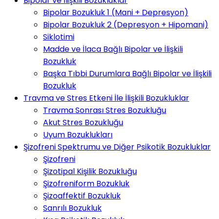
Bipolar ve İlişkili Bozukluklar
Bipolar Bozukluk 1 (Mani + Depresyon)
Bipolar Bozukluk 2 (Depresyon + Hipomani)
Siklotimi
Madde ve İlaca Bağlı Bipolar ve İlişkili
Bozukluk
Başka Tıbbi Durumlara Bağlı Bipolar ve İlişkili
Bozukluk
Travma ve Stres Etkeni İle İlişkili Bozukluklar
Travma Sonrası Stres Bozukluğu
Akut Stres Bozukluğu
Uyum Bozuklukları
Şizofreni Spektrumu ve Diğer Psikotik Bozukluklar
Şizofreni
Şizotipal Kişilik Bozukluğu
Şizofreniform Bozukluk
Şizoaffektif Bozukluk
Sanrılı Bozukluk