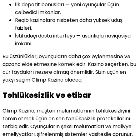
İlk depozit bonusları — yeni oyunçular üçün
cəlbedici imkanlar.
Rəqib kazinolara nisbətən daha yüksək uduş
faizləri.
İstifadəçi dostu interfeys — asanlıqla naviqasiya
imkanı.
Bu üstünlüklər, oyunçuların daha çox əylənməsinə və
qazanc əldə etməsinə kömək edir. Kazino seçərkən, bu
cür faydaları nəzərə almaq önəmlidir. Sizin üçün ən
yaxşı seçim Olimp Kazino olacaq.
Təhlükəsizlik və etibar
Olimp Kazino, müştəri məlumatlarının təhlükəsizliyini
təmin etmək üçün ən son təhlükəsizlik protokollarını
tətbiq edir. Oyunçuların şəxsi məlumatları və maliyyə
əməliyyatları, şifrələnmiş sistemlər vasitəsilə qorunur.