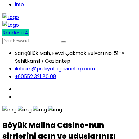
info
Randevu Al
Sarıgüllük Mah, Fevzi Çakmak Bulvarı No: 51-A
Şehitkamil / Gaziantep
iletisim@psikiyatrigaziantep.com
+90552 321 80 08
Böyük Malina Casino-nun
sirrlərini açın və uduşlarınızı