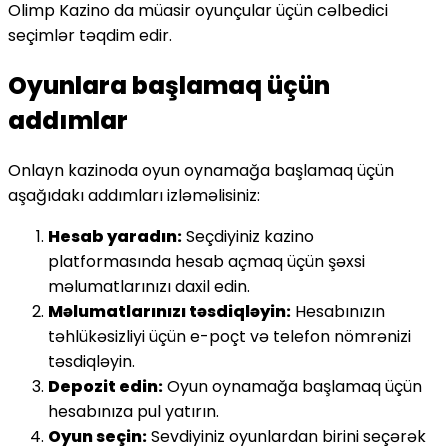
Olimp Kazino da müasir oyunçular üçün cəlbedici
seçimlər təqdim edir.
Oyunlara başlamaq üçün
addımlar
Onlayn kazinoda oyun oynamağa başlamaq üçün
aşağıdakı addımları izləməlisiniz:
Hesab yaradın:
Seçdiyiniz kazino
platformasında hesab açmaq üçün şəxsi
məlumatlarınızı daxil edin.
Məlumatlarınızı təsdiqləyin:
Hesabınızın
təhlükəsizliyi üçün e-poçt və telefon nömrənizi
təsdiqləyin.
Depozit edin:
Oyun oynamağa başlamaq üçün
hesabınıza pul yatırın.
Oyun seçin:
Sevdiyiniz oyunlardan birini seçərək