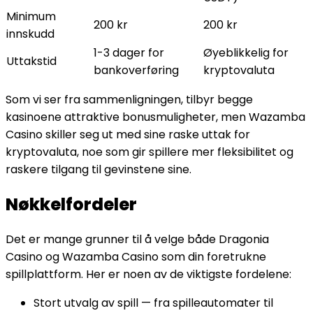
Minimum
200 kr
200 kr
innskudd
1-3 dager for
Øyeblikkelig for
Uttakstid
bankoverføring
kryptovaluta
Som vi ser fra sammenligningen, tilbyr begge
kasinoene attraktive bonusmuligheter, men Wazamba
Casino skiller seg ut med sine raske uttak for
kryptovaluta, noe som gir spillere mer fleksibilitet og
raskere tilgang til gevinstene sine.
Nøkkelfordeler
Det er mange grunner til å velge både Dragonia
Casino og Wazamba Casino som din foretrukne
spillplattform. Her er noen av de viktigste fordelene:
Stort utvalg av spill — fra spilleautomater til