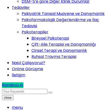
DSM-5’e göre Diğer Klinik Durumlar
Tedaviler
Psikiyatrik Tanısal Muayene ve Danışmanlık
Psikofarmakolojik Değerlendirme ve İlaç
Tedavisi
Psikoterapiler
Bireysel Psikoterapi
Çift-Aile Terapisi ve Danışmanlığı
Cinsel Terapi ve Danışmanlık
Ruhsal Travma Terapisi
Nasıl Çalışıyoruz?
Onlıne Görüşme
İletişim
Randevu Al
close
menu