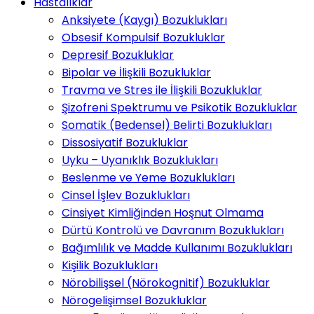
Hastalıklar
Anksiyete (Kaygı) Bozuklukları
Obsesif Kompulsif Bozukluklar
Depresif Bozukluklar
Bipolar ve İlişkili Bozukluklar
Travma ve Stres ile İlişkili Bozukluklar
Şizofreni Spektrumu ve Psikotik Bozukluklar
Somatik (Bedensel) Belirti Bozuklukları
Dissosiyatif Bozukluklar
Uyku – Uyanıklık Bozuklukları
Beslenme ve Yeme Bozuklukları
Cinsel İşlev Bozuklukları
Cinsiyet Kimliğinden Hoşnut Olmama
Dürtü Kontrolü ve Davranım Bozuklukları
Bağımlılık ve Madde Kullanımı Bozuklukları
Kişilik Bozuklukları
Nörobilişsel (Nörokognitif) Bozukluklar
Nörogelişimsel Bozukluklar