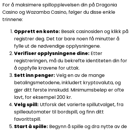
For å maksimere spillopplevelsen din på Dragonia
Casino og Wazamba Casino, følger du disse enkle
trinnene:
Opprett en konto:
Besøk casinosiden og klikk på
registrer deg. Det tar bare noen få minutter å
fylle ut de nødvendige opplysningene.
Verifiser opplysningene dine:
Etter
registreringen, må du bekrefte identiteten din for
å oppfylle kravene for uttak.
Sett inn penger:
Velg en av de mange
betalingsmetodene, inkludert kryptovaluta, og
gjør ditt første innskudd. Minimumsbeløp er ofte
lavt, for eksempel 200 kr.
Velg spill:
Utforsk det varierte spillutvalget, fra
spilleautomater til bordspill, og finn ditt
favorittspill.
Start å spille:
Begynn å spille og dra nytte av de