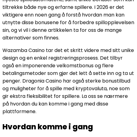
tiltrekke både nye og erfarne spillere. I 2026 er det
viktigere enn noen gang å forstå hvordan man kan
utnytte disse bonusene for å forbedre spillopplevelsen
sin, og vi vil i denne artikkelen ta for oss de mange
alternativer som finnes.
Wazamba Casino tar det et skritt videre med sitt unike
design og en enkel registreringsprosess. Det tilbyr
også en imponerende velkomstbonus og flere
betalingsmetoder som gjør det lett å sette inn og ta ut
penger. Dragonia Casino har også sterke bonustilbud
og muligheter for å spille med kryptovaluta, noe som
gir ekstra fleksibilitet for spillere. La oss se nærmere
på hvordan du kan komme i gang med disse
plattformene.
Hvordan komme i gang