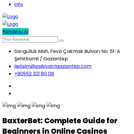
info
Randevu Al
Sarıgüllük Mah, Fevzi Çakmak Bulvarı No: 51-A
Şehitkamil / Gaziantep
iletisim@psikiyatrigaziantep.com
+90552 321 80 08
BaxterBet: Complete Guide for
Beginners in Online Casinos