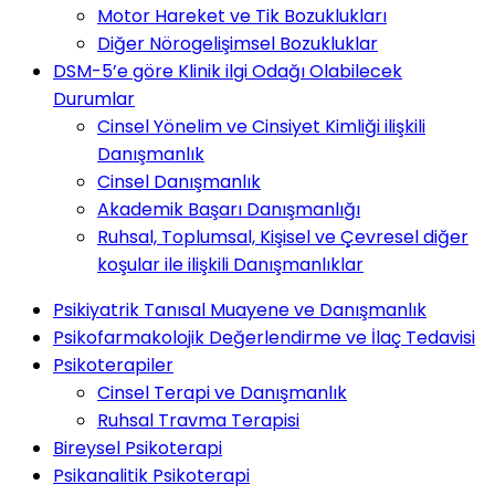
Motor Hareket ve Tik Bozuklukları
Diğer Nörogelişimsel Bozukluklar
DSM-5’e göre Klinik ilgi Odağı Olabilecek
Durumlar
Cinsel Yönelim ve Cinsiyet Kimliği ilişkili
Danışmanlık
Cinsel Danışmanlık
Akademik Başarı Danışmanlığı
Ruhsal, Toplumsal, Kişisel ve Çevresel diğer
koşular ile ilişkili Danışmanlıklar
Psikiyatrik Tanısal Muayene ve Danışmanlık
Psikofarmakolojik Değerlendirme ve İlaç Tedavisi
Psikoterapiler
Cinsel Terapi ve Danışmanlık
Ruhsal Travma Terapisi
Bireysel Psikoterapi
Psikanalitik Psikoterapi