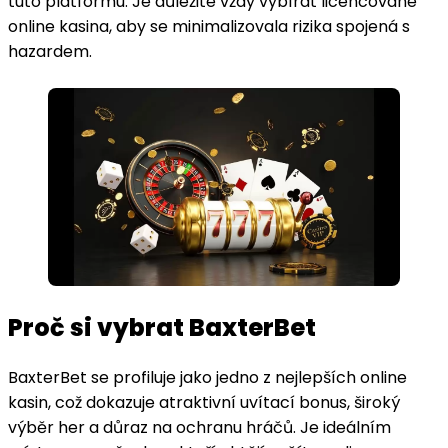
tuto platformu. Je důležité vždy vybírat licencované
online kasina, aby se minimalizovala rizika spojená s
hazardem.
Proč si vybrat BaxterBet
BaxterBet se profiluje jako jedno z nejlepších online
kasin, což dokazuje atraktivní uvítací bonus, široký
výběr her a důraz na ochranu hráčů. Je ideálním