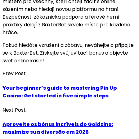
místem pro všechny, kteří chtějí začít s online
sázením nebo hledají novou platformu na hraní.
Bezpečnost, zákaznická podpora a férové herní
praktiky dělají z BaxterBet skvělé místo pro každého
hráče.
Pokud hledáte vzrušení a zábavu, neváhejte a připojte
se k BaxterBet. Získejte svůj uvítací bonus a objevte
svět online kasin!
Prev Post
Your beginner’s guide to mastering Pin Up
Casino: Get started in five simple steps
Next Post
Aproveite os bônus incríveis do Goldzino:
maximize sua diversão em 2026