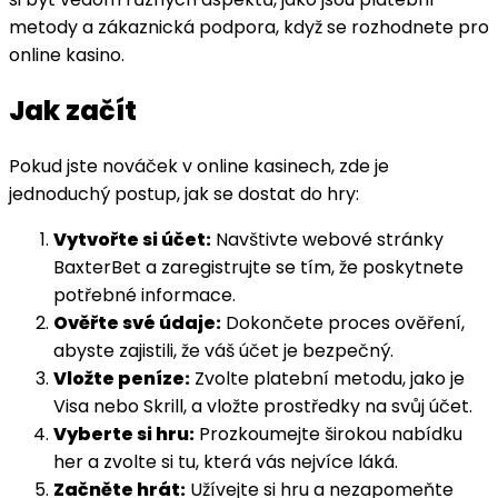
metody a zákaznická podpora, když se rozhodnete pro
online kasino.
Jak začít
Pokud jste nováček v online kasinech, zde je
jednoduchý postup, jak se dostat do hry:
Vytvořte si účet:
Navštivte webové stránky
BaxterBet a zaregistrujte se tím, že poskytnete
potřebné informace.
Ověřte své údaje:
Dokončete proces ověření,
abyste zajistili, že váš účet je bezpečný.
Vložte peníze:
Zvolte platební metodu, jako je
Visa nebo Skrill, a vložte prostředky na svůj účet.
Vyberte si hru:
Prozkoumejte širokou nabídku
her a zvolte si tu, která vás nejvíce láká.
Začněte hrát:
Užívejte si hru a nezapomeňte