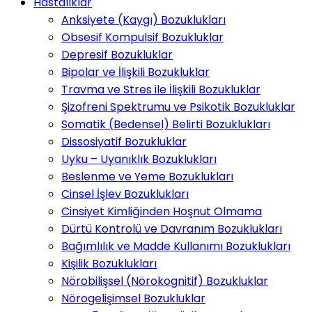
Hastalıklar
Anksiyete (Kaygı) Bozuklukları
Obsesif Kompulsif Bozukluklar
Depresif Bozukluklar
Bipolar ve İlişkili Bozukluklar
Travma ve Stres ile İlişkili Bozukluklar
Şizofreni Spektrumu ve Psikotik Bozukluklar
Somatik (Bedensel) Belirti Bozuklukları
Dissosiyatif Bozukluklar
Uyku – Uyanıklık Bozuklukları
Beslenme ve Yeme Bozuklukları
Cinsel İşlev Bozuklukları
Cinsiyet Kimliğinden Hoşnut Olmama
Dürtü Kontrolü ve Davranım Bozuklukları
Bağımlılık ve Madde Kullanımı Bozuklukları
Kişilik Bozuklukları
Nörobilişsel (Nörokognitif) Bozukluklar
Nörogelişimsel Bozukluklar