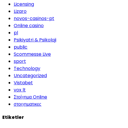
Licensing
Lizaro
novos-casinos-pt
Online casino
pl
Psikiyatri & Psikoloji
public
Scommesse Live
sport
Technology
Uncategorized
Vistabet
vox lt
Στοίχημα Online
στοιχηματικες
Etiketler