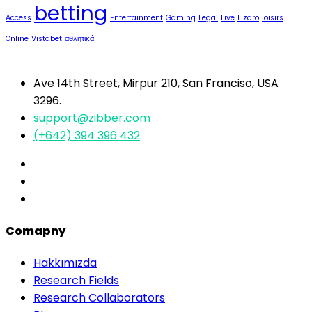
betting
Access
Entertainment
Gaming
Legal
Live
Lizaro
loisirs
Online
Vistabet
αθλητικά
Ave 14th Street, Mirpur 210, San Franciso, USA
3296.
support@zibber.com
(+642) 394 396 432
Comapny
Hakkımızda
Research Fields
Research Collaborators