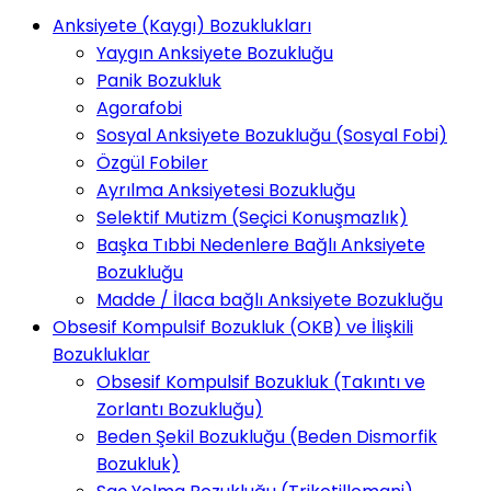
Anksiyete (Kaygı) Bozuklukları
Yaygın Anksiyete Bozukluğu
Panik Bozukluk
Agorafobi
Sosyal Anksiyete Bozukluğu (Sosyal Fobi)
Özgül Fobiler
Ayrılma Anksiyetesi Bozukluğu
Selektif Mutizm (Seçici Konuşmazlık)
Başka Tıbbi Nedenlere Bağlı Anksiyete
Bozukluğu
Madde / İlaca bağlı Anksiyete Bozukluğu
Obsesif Kompulsif Bozukluk (OKB) ve İlişkili
Bozukluklar
Obsesif Kompulsif Bozukluk (Takıntı ve
Zorlantı Bozukluğu)
Beden Şekil Bozukluğu (Beden Dismorfik
Bozukluk)