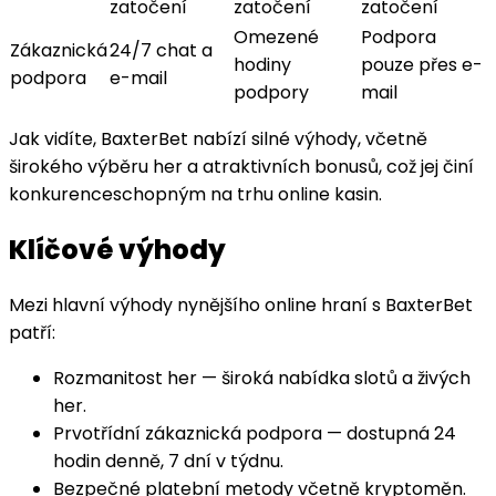
zatočení
zatočení
zatočení
Omezené
Podpora
Zákaznická
24/7 chat a
hodiny
pouze přes e-
podpora
e-mail
podpory
mail
Jak vidíte, BaxterBet nabízí silné výhody, včetně
širokého výběru her a atraktivních bonusů, což jej činí
konkurenceschopným na trhu online kasin.
Klíčové výhody
Mezi hlavní výhody nynějšího online hraní s BaxterBet
patří:
Rozmanitost her — široká nabídka slotů a živých
her.
Prvotřídní zákaznická podpora — dostupná 24
hodin denně, 7 dní v týdnu.
Bezpečné platební metody včetně kryptoměn.