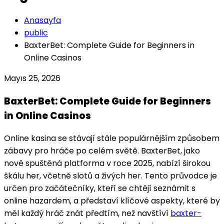
Anasayfa
public
BaxterBet: Complete Guide for Beginners in
Online Casinos
Mayıs 25, 2026
BaxterBet: Complete Guide for Beginners
in Online Casinos
Online kasina se stávají stále populárnějším způsobem
zábavy pro hráče po celém světě. BaxterBet, jako
nově spuštěná platforma v roce 2025, nabízí širokou
škálu her, včetně slotů a živých her. Tento průvodce je
určen pro začátečníky, kteří se chtějí seznámit s
online hazardem, a představí klíčové aspekty, které by
měl každý hráč znát předtím, než navštíví
baxter-