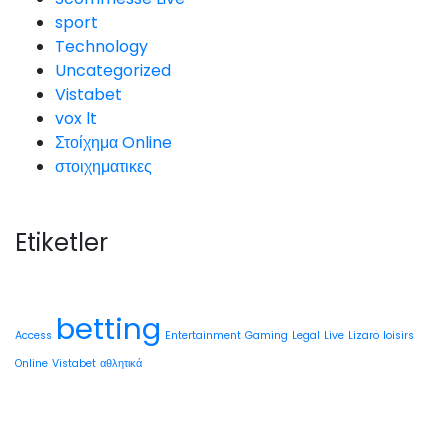
sport
Technology
Uncategorized
Vistabet
vox lt
Στοίχημα Online
στοιχηματικες
Etiketler
betting
Access
Entertainment
Gaming
Legal
Live
Lizaro
loisirs
Online
Vistabet
αθλητικά