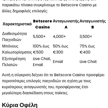
παρακάτω πίνακα συγκρίνουμε το Betscore Casino με
άλλες δημοφιλείς επιλογές:
Betscore
Ανταγωνιστής
Ανταγωνιστής
Χαρακτηριστικό
Casino
A
B
Διαθεσιμότητα
5,500+
4,000+
3,500+
Παιχνιδιών
Μπόνους
100% έως
50% έως
75% έως
Καλωσορίσματος
€500
€300
€400
Εξυπηρέτηση
Live Chat,
Email
Live Chat
Πελατών
Email
Αυτή η σύγκριση δείχνει ότι το Betscore Casino προσφέρει
περισσότερες επιλογές παιχνιδιών σε σχέση με τους
κυριότερους ανταγωνιστές του, προσφέροντας έτσι
μεγαλύτερη διασκέδαση στους παίκτες.
Κύρια Οφέλη