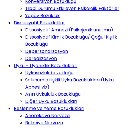
Konversiyon Bozukluğu
Tıbbi Durumu Etkileyen Psikolojik Faktörler
Yapay Bozukluk
Dissosiyatif Bozukluklar
Dissosiyatif Amnezi (Psikojenik unutma)
Dissosiyatif Kimlik Bozukluğu/ Çoğul Kişilik
Bozukluğu
Depersonalizasyon
Derealizasyon
Uyku – Uyanıklık Bozuklukları
Uykusuzluk bozukluğu
Solunumla ilişkili Uyku Bozuklukları (Uyku
Apnesi vb)
Aşırı Uykululuk Bozukluğu
Diğer Uyku Bozuklukları
Beslenme ve Yeme Bozuklukları
Anoreksiya Nervoza
Bulimiya Nervoza