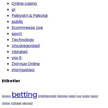
Online casino
pl
Psikiyatri & Psikoloji
public
Scommesse Live
sport
Technology
Uncategorized
Vistabet
vox lt
Στοίχημα Online
στοιχηματικες
Etiketler
betting
Access
Entertainment
Gaming
Legal
Live
Lizaro
loisirs
Online
Vistabet
αθλητικά