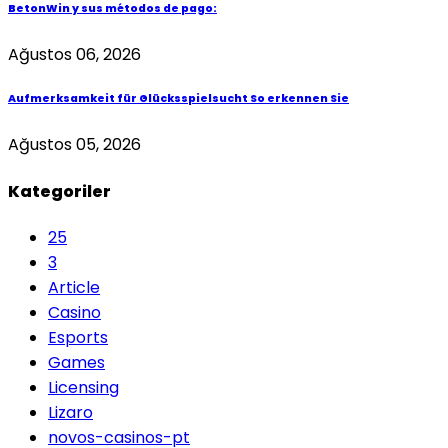
BetonWin y sus métodos de pago:
Ağustos 06, 2026
Aufmerksamkeit für Glücksspielsucht So erkennen Sie
Ağustos 05, 2026
Kategoriler
25
3
Article
Casino
Esports
Games
Licensing
Lizaro
novos-casinos-pt