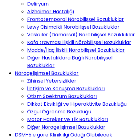
Deliryum
Alzheimer Hastalığı
Frontotemporal Nörobilişsel Bozukluklar
Lewy Cisimcikli Nörobilişsel Bozukluklar
Vasküler (Damarsal) Nörobilişsel Bozukluklar
Kafa travması ilişkili Nörobilişsel Bozukluklar
Madde/İlaç İlişkili Nörobilişsel Bozukluklar
Diğer Hastalıklara Bağlı Nörobilişsel
Bozukluklar
Nörogelişimsel Bozukluklar
Zihinsel Yetersizlikler
İletişim ve Konuşma Bozuklukları
Otizm Spektrum Bozuklukları
Dikkat Eksikliği ve Hiperaktivite Bozukluğu
Özgül Öğrenme Bozukluğu
Motor Hareket ve Tik Bozuklukları
Diğer Nörogelişimsel Bozukluklar
DSM-5’e göre Klinik ilgi Odağı Olabilecek