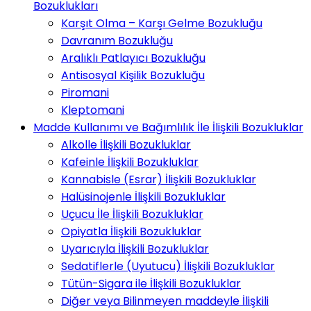
Bozuklukları
Karşıt Olma – Karşı Gelme Bozukluğu
Davranım Bozukluğu
Aralıklı Patlayıcı Bozukluğu
Antisosyal Kişilik Bozukluğu
Piromani
Kleptomani
Madde Kullanımı ve Bağımlılık İle İlişkili Bozukluklar
Alkolle İlişkili Bozukluklar
Kafeinle İlişkili Bozukluklar
Kannabisle (Esrar) İlişkili Bozukluklar
Halüsinojenle İlişkili Bozukluklar
Uçucu İle İlişkili Bozukluklar
Opiyatla İlişkili Bozukluklar
Uyarıcıyla İlişkili Bozukluklar
Sedatiflerle (Uyutucu) İlişkili Bozukluklar
Tütün-Sigara ile İlişkili Bozukluklar
Diğer veya Bilinmeyen maddeyle İlişkili