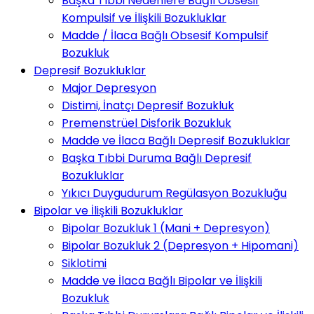
Başka Tıbbi Nedenlere Bağlı Obsesif
Kompulsif ve İlişkili Bozukluklar
Madde / İlaca Bağlı Obsesif Kompulsif
Bozukluk
Depresif Bozukluklar
Major Depresyon
Distimi, İnatçı Depresif Bozukluk
Premenstrüel Disforik Bozukluk
Madde ve İlaca Bağlı Depresif Bozukluklar
Başka Tıbbi Duruma Bağlı Depresif
Bozukluklar
Yıkıcı Duygudurum Regülasyon Bozukluğu
Bipolar ve İlişkili Bozukluklar
Bipolar Bozukluk 1 (Mani + Depresyon)
Bipolar Bozukluk 2 (Depresyon + Hipomani)
Siklotimi
Madde ve İlaca Bağlı Bipolar ve İlişkili
Bozukluk