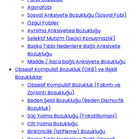
Agorafobi
Sosyal Anksiyete Bozukluğu (Sosyal Fobi)
Özgül Fobiler
Ayrılma Anksiyetesi Bozukluğu
Selektif Mutizm (Seçici Konuşmazlık)
Başka Tıbbi Nedenlere Bağlı Anksiyete
Bozukluğu
Madde / İlaca bağlı Anksiyete Bozukluğu
Obsesif Kompulsif Bozukluk (OKB) ve İlişkili
Bozukluklar
Obsesif Kompulsif Bozukluk (Takıntı ve
Zorlantı Bozukluğu)
Beden Şekil Bozukluğu (Beden Dismorfik
Bozukluk)
Saç Yolma Bozukluğu (Trikotillomani)
Cilt Yolma Bozukluğu
Biriktiricilik (İstifleme) Bozukluğu