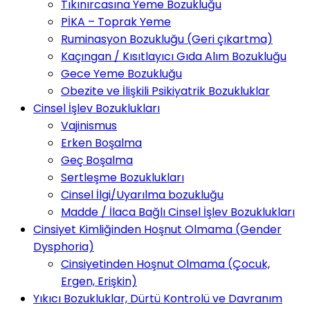
Tıkınırcasına Yeme Bozukluğu
PİKA – Toprak Yeme
Ruminasyon Bozukluğu (Geri çıkartma)
Kaçıngan / Kısıtlayıcı Gıda Alım Bozukluğu
Gece Yeme Bozukluğu
Obezite ve İlişkili Psikiyatrik Bozukluklar
Cinsel İşlev Bozuklukları
Vajinismus
Erken Boşalma
Geç Boşalma
Sertleşme Bozuklukları
Cinsel İlgi/Uyarılma bozukluğu
Madde / İlaca Bağlı Cinsel İşlev Bozuklukları
Cinsiyet Kimliğinden Hoşnut Olmama (Gender
Dysphoria)
Cinsiyetinden Hoşnut Olmama (Çocuk,
Ergen, Erişkin)
Yıkıcı Bozukluklar, Dürtü Kontrolü ve Davranım