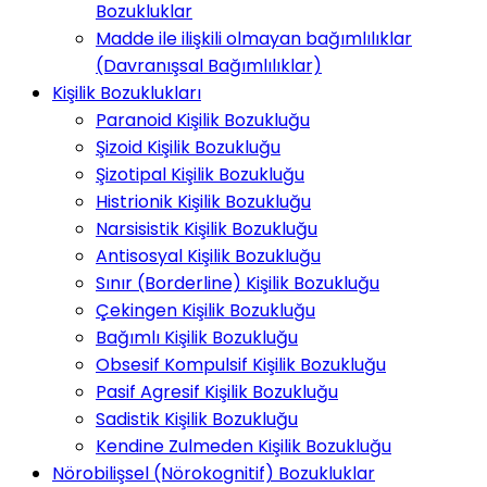
Bozukluklar
Madde ile ilişkili olmayan bağımlılıklar
(Davranışsal Bağımlılıklar)
Kişilik Bozuklukları
Paranoid Kişilik Bozukluğu
Şizoid Kişilik Bozukluğu
Şizotipal Kişilik Bozukluğu
Histrionik Kişilik Bozukluğu
Narsisistik Kişilik Bozukluğu
Antisosyal Kişilik Bozukluğu
Sınır (Borderline) Kişilik Bozukluğu
Çekingen Kişilik Bozukluğu
Bağımlı Kişilik Bozukluğu
Obsesif Kompulsif Kişilik Bozukluğu
Pasif Agresif Kişilik Bozukluğu
Sadistik Kişilik Bozukluğu
Kendine Zulmeden Kişilik Bozukluğu
Nörobilişsel (Nörokognitif) Bozukluklar