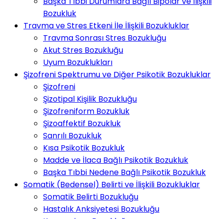
Başka Tıbbi Durumlara Bağlı Bipolar ve İlişkili
Bozukluk
Travma ve Stres Etkeni İle İlişkili Bozukluklar
Travma Sonrası Stres Bozukluğu
Akut Stres Bozukluğu
Uyum Bozuklukları
Şizofreni Spektrumu ve Diğer Psikotik Bozukluklar
Şizofreni
Şizotipal Kişilik Bozukluğu
Şizofreniform Bozukluk
Şizoaffektif Bozukluk
Sanrılı Bozukluk
Kısa Psikotik Bozukluk
Madde ve İlaca Bağlı Psikotik Bozukluk
Başka Tıbbi Nedene Bağlı Psikotik Bozukluk
Somatik (Bedensel) Belirti ve İlişkili Bozukluklar
Somatik Belirti Bozukluğu
Hastalık Anksiyetesi Bozukluğu