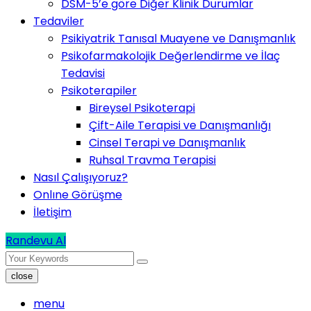
DSM-5’e göre Diğer Klinik Durumlar
Tedaviler
Psikiyatrik Tanısal Muayene ve Danışmanlık
Psikofarmakolojik Değerlendirme ve İlaç
Tedavisi
Psikoterapiler
Bireysel Psikoterapi
Çift-Aile Terapisi ve Danışmanlığı
Cinsel Terapi ve Danışmanlık
Ruhsal Travma Terapisi
Nasıl Çalışıyoruz?
Onlıne Görüşme
İletişim
Randevu Al
close
menu